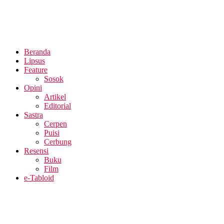
Beranda
Lipsus
Feature
Sosok
Opini
Artikel
Editorial
Sastra
Cerpen
Puisi
Cerbung
Resensi
Buku
Film
e-Tabloid