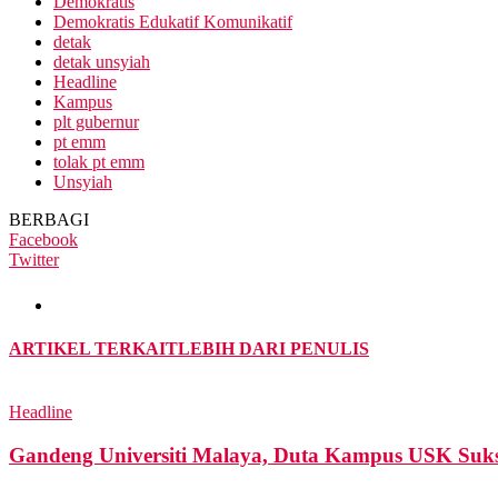
Demokratis
Demokratis Edukatif Komunikatif
detak
detak unsyiah
Headline
Kampus
plt gubernur
pt emm
tolak pt emm
Unsyiah
BERBAGI
Facebook
Twitter
ARTIKEL TERKAIT
LEBIH DARI PENULIS
Headline
Gandeng Universiti Malaya, Duta Kampus USK Sukse