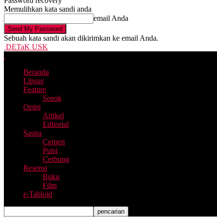
Password recovery
Memulihkan kata sandi anda
email Anda
Sebuah kata sandi akan dikirimkan ke email Anda.
DETaK USK
Beranda
Lipsus
Feature
Sosok
Opini
Artikel
Editorial
Sastra
Cerpen
Puisi
Cerbung
Resensi
Buku
Film
e-Tabloid