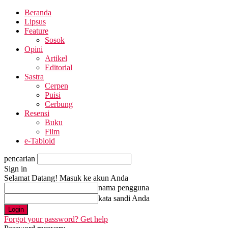
Beranda
Lipsus
Feature
Sosok
Opini
Artikel
Editorial
Sastra
Cerpen
Puisi
Cerbung
Resensi
Buku
Film
e-Tabloid
pencarian
Sign in
Selamat Datang! Masuk ke akun Anda
nama pengguna
kata sandi Anda
Forgot your password? Get help