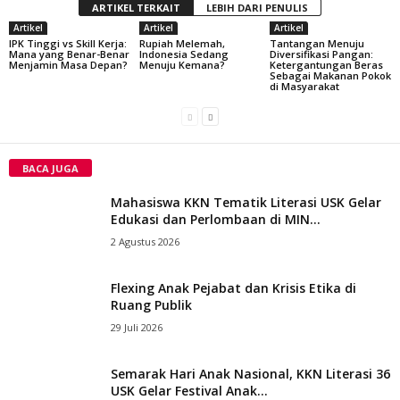
ARTIKEL TERKAIT
LEBIH DARI PENULIS
Artikel
Artikel
Artikel
IPK Tinggi vs Skill Kerja:
Rupiah Melemah,
Tantangan Menuju
Mana yang Benar-Benar
Indonesia Sedang
Diversifikasi Pangan:
Menjamin Masa Depan?
Menuju Kemana?
Ketergantungan Beras
Sebagai Makanan Pokok
di Masyarakat
BACA JUGA
Mahasiswa KKN Tematik Literasi USK Gelar
Edukasi dan Perlombaan di MIN...
2 Agustus 2026
Flexing Anak Pejabat dan Krisis Etika di
Ruang Publik
29 Juli 2026
Semarak Hari Anak Nasional, KKN Literasi 36
USK Gelar Festival Anak...