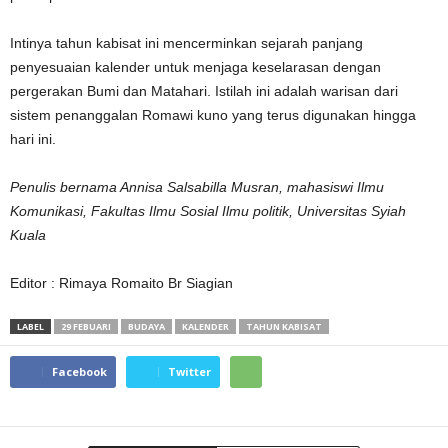
Intinya tahun kabisat ini mencerminkan sejarah panjang
penyesuaian kalender untuk menjaga keselarasan dengan
pergerakan Bumi dan Matahari. Istilah ini adalah warisan dari
sistem penanggalan Romawi kuno yang terus digunakan hingga
hari ini.
Penulis bernama Annisa Salsabilla Musran, mahasiswi Ilmu
Komunikasi, Fakultas Ilmu Sosial Ilmu politik, Universitas Syiah
Kuala
Editor : Rimaya Romaito Br Siagian
LABEL
29 FEBUARI
BUDAYA
KALENDER
TAHUN KABISAT
Facebook
Twitter