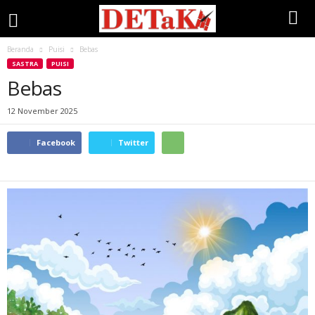
Beranda
Puisi
Bebas
SASTRA
PUISI
Bebas
12 November 2025
Facebook
Twitter