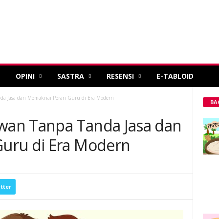
OPINI
SASTRA
RESENSI
E-TABLOID
a Jasa dan Memaknai Peran Guru di Era Modern
BA
an Tanpa Tanda Jasa dan
uru di Era Modern
tter