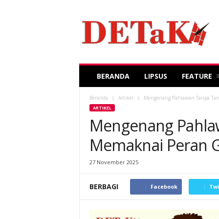
DETaK
USK
BERANDA
LIPSUS
FEATURE
Beranda
Artikel
Mengenang Pahlawan Tanpa Tand
ARTIKEL
Mengenang Pahlaw
Memaknai Peran G
27 November 2025
BERBAGI
Facebook
Twi