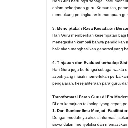
Hari Guru berfungsi sebagai instrument u
dalam pekerjaaan guru. Komunitas, pemerin
mendukung peningkatan kemampuan guru
3. Menciptakan Rasa Kesadaran Bers
Hari Guru memberikan kesempatan bagi l
menegaskan kembali bahwa pendidikan m
baik akan menghasilkan generasi yang ber
4. Tinjauan dan Evaluasi terhadap Sis
Hari Guru juga berfungsi sebagai waktu u
aspek yang masih memerlukan perbaikan d
pengajaran, kesejahteraan para guru, da
Transformasi Peran Guru di Era Moder
Di era kemajuan teknologi yang cepat, 
1. Dari Sumber Ilmu Menjadi Fasilitator
Dengan mudahnya akses informasi, seka
siswa dalam menyeleksi dan memastikan in