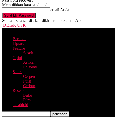
Password recovery
Memulihkan kata sandi anda
email Anda
Sebuah kata sandi akan dikirimkan ke email Anda.
DETaK USK
Beranda
Lipsus
Feature
Sosok
Opini
Artikel
Editorial
Sastra
Cerpen
Puisi
Cerbung
Resensi
Buku
Film
e-Tabloid