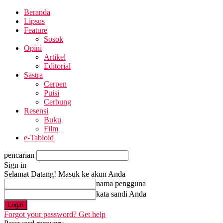
Beranda
Lipsus
Feature
Sosok
Opini
Artikel
Editorial
Sastra
Cerpen
Puisi
Cerbung
Resensi
Buku
Film
e-Tabloid
pencarian
Sign in
Selamat Datang! Masuk ke akun Anda
nama pengguna
kata sandi Anda
Forgot your password? Get help