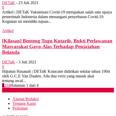
DETaK
-
23 Juli 2021
0
Artikel | DETaK Vaksinisasi Covid-19 merupakan salah satu upaya
pemerintah Indonesia dalam menangani penyebaran Covid-19.
Kegiatan ini memiliki tujuan...
Artikel
[Kilasan] Benteng Tugu Kutarih, Bukti Perlawanan
Masyarakat Gayo-Alas Terhadap Penjajahan
Belanda
DETaK
-
3 Juli 2021
0
Hijratun Hasanah | DETaK Kutacane didirikan sekitar tahun 1904
oleh G.C.E Van Daalen. Ada dua versi yang masuk akal
tentang awal...
1
2
3
4
Halaman 1 dari 4
Instagram
Spotify
Youtube
Alamat Redaksi
Tentang Kami
Pedoman