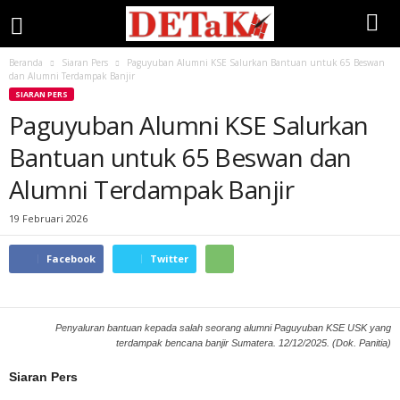
Beranda
Siaran Pers
Paguyuban Alumni KSE Salurkan Bantuan untuk 65 Beswan
dan Alumni Terdampak Banjir
SIARAN PERS
Paguyuban Alumni KSE Salurkan
Bantuan untuk 65 Beswan dan
Alumni Terdampak Banjir
19 Februari 2026
Facebook
Twitter
Penyaluran bantuan kepada salah seorang alumni Paguyuban KSE USK yang
terdampak bencana banjir Sumatera. 12/12/2025. (Dok. Panitia)
Siaran Pers