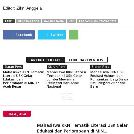
Editor: Zikni Anggela
LABEL
BENCANA ACEH
GALANG DANA
KSE
PASCASIKLON SENYAR 2025
Facebook
Twitter
ARTIKEL TERKAIT
LEBIH DARI PENULIS
Siaran Pers
Siaran Pers
Siaran Pers
Mahasiswa KKN Tematik
Mahasiswa KKN Literasi
Mahasiswa KKN USK
Literasi USK Gelar
Tematik 44 USK Gelar
Edukasi Hukum dan
Edukasi dan
Lomba Mewarnai
Komunikasi bagi Siswa
Perlombaan di MIN 17
Peringati Hari Anak
SMP Negeri 2 Bandar
Aceh Besar
Nasional
Baru
BACA JUGA
Mahasiswa KKN Tematik Literasi USK Gelar
Edukasi dan Perlombaan di MIN...