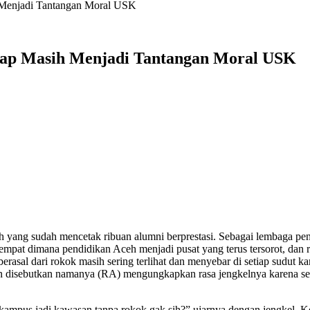
Menjadi Tantangan Moral USK
sap Masih Menjadi Tantangan Moral USK
 yang sudah mencetak ribuan alumni berprestasi. Sebagai lembaga pe
mpat dimana pendidikan Aceh menjadi pusat yang terus tersorot, dan r
erasal dari rokok masih sering terlihat dan menyebar di setiap sudut 
 disebutkan namanya (RA) mengungkapkan rasa jengkelnya karena serin
kampus jadi kawasan tanpa rokok gak sih?” ujarnya dengan jengkel. Kel