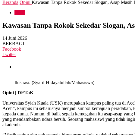
Beranda
Opini
Kawasan Tanpa Rokok Sekedar Slogan, Asap Masih 
Opini
Kawasan Tanpa Rokok Sekedar Slogan, A
14 Juni 2026
BERBAGI
Facebook
Twitter
Ilustrasi. (Syarif Hidayatullah/Mahasiswa)
Opini | DETaK
Universitas Syiah Kuala (USK) merupakan kampus paling tua di Aceh
Aceh”, kampus ini seharusnya menjadi simbol kemajuan peradaban, te
kepada dunia. Namun, di balik segala kemegahan itu asap-asap yang b
yang mendambakan udara bersih. Seorang mahasiswi yang tidak ingin
akademik.
”Masih sering aku gak sengaja hirup asap rokok, padahal seharusnya 