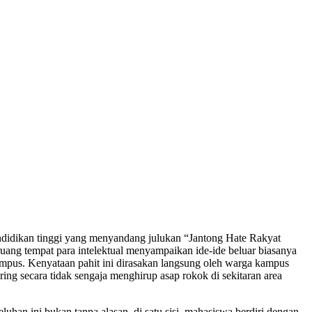
ndidikan tinggi yang menyandang julukan “Jantong Hate Rakyat
uang tempat para intelektual menyampaikan ide-ide beluar biasanya
kampus. Kenyataan pahit ini dirasakan langsung oleh warga kampus
g secara tidak sengaja menghirup asap rokok di sekitaran area
uhan ini bukan tanpa alasan, di satu sisi, mahasiswa berdiri dengan