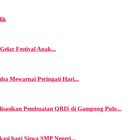
lik
elar Festival Anak...
a Mewarnai Peringati Hari...
asikan Pembuatan QRIS di Gampong Pulo...
i bagi Siswa SMP Negeri...