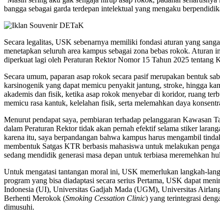
bangga sebagai garda terdepan intelektual yang mengaku berpendidikan
Secara legalitas, USK sebenarnya memiliki fondasi aturan yang san
menetapkan seluruh area kampus sebagai zona bebas rokok. Aturan ini
diperkuat lagi oleh Peraturan Rektor Nomor 15 Tahun 2025 tentang 
Secara umum, paparan asap rokok secara pasif merupakan bentuk sabo
karsinogenik yang dapat memicu penyakit jantung, stroke, hingga k
akademis dan fisik, ketika asap rokok menyebar di koridor, ruang ter
memicu rasa kantuk, kelelahan fisik, serta melemahkan daya konsentra
Menurut pendapat saya, pembiaran terhadap pelanggaran Kawasan Ta
dalam Peraturan Rektor tidak akan pernah efektif selama stiker lara
karena itu, saya berpandangan bahwa kampus harus mengambil tindakan 
membentuk Satgas KTR berbasis mahasiswa untuk melakukan pengawasa
sedang mendidik generasi masa depan untuk terbiasa meremehkan huk
Untuk mengatasi tantangan moral ini, USK memerlukan langkah-langka
program yang bisa diadaptasi secara serius Pertama, USK dapat men
Indonesia (UI), Universitas Gadjah Mada (UGM), Universitas Airl
Berhenti Merokok (
Smoking Cessation Clinic
) yang terintegrasi den
dimusuhi.