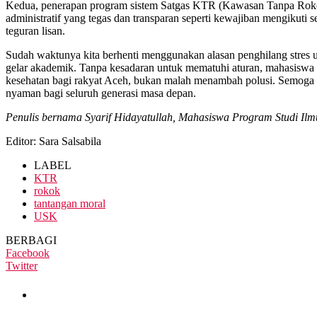
Kedua, penerapan program sistem Satgas KTR (Kawasan Tanpa Rokok)
administratif yang tegas dan transparan seperti kewajiban mengikuti
teguran lisan.
Sudah waktunya kita berhenti menggunakan alasan penghilang stres u
gelar akademik. Tanpa kesadaran untuk mematuhi aturan, mahasiswa
kesehatan bagi rakyat Aceh, bukan malah menambah polusi. Semoga k
nyaman bagi seluruh generasi masa depan.
Penulis bernama Syarif Hidayatullah, Mahasiswa Program Studi Ilmu 
Editor: Sara Salsabila
LABEL
KTR
rokok
tantangan moral
USK
BERBAGI
Facebook
Twitter