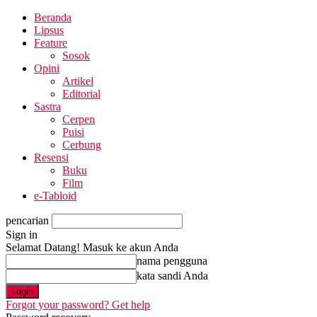
Beranda
Lipsus
Feature
Sosok
Opini
Artikel
Editorial
Sastra
Cerpen
Puisi
Cerbung
Resensi
Buku
Film
e-Tabloid
pencarian
Sign in
Selamat Datang! Masuk ke akun Anda
nama pengguna
kata sandi Anda
Forgot your password? Get help