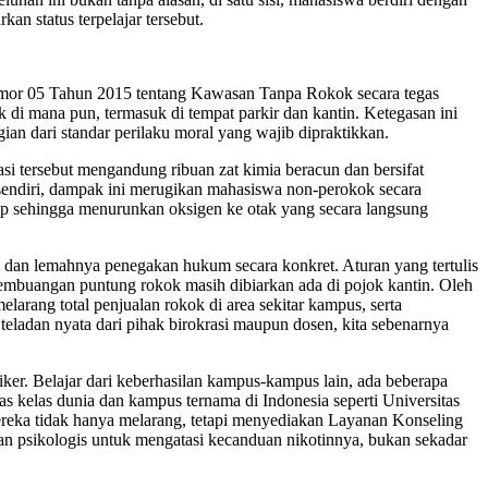
an status terpelajar tersebut.
Nomor 05 Tahun 2015 tentang Kawasan Tanpa Rokok secara tegas
 di mana pun, termasuk di tempat parkir dan kantin. Ketegasan ini
n dari standar perilaku moral yang wajib dipraktikkan.
i tersebut mengandung ribuan zat kimia beracun dan bersifat
sendiri, dampak ini merugikan mahasiswa non-perokok secara
hirup sehingga menurunkan oksigen ke otak yang secara langsung
dan lemahnya penegakan hukum secara konkret. Aturan yang tertulis
 pembuangan puntung rokok masih dibiarkan ada di pojok kantin. Oleh
larang total penjualan rokok di area sekitar kampus, serta
ladan nyata dari pihak birokrasi maupun dosen, kita sebenarnya
ker. Belajar dari keberhasilan kampus-kampus lain, ada beberapa
as kelas dunia dan kampus ternama di Indonesia seperti Universitas
eka tidak hanya melarang, tetapi menyediakan Layanan Konseling
s dan psikologis untuk mengatasi kecanduan nikotinnya, bukan sekadar