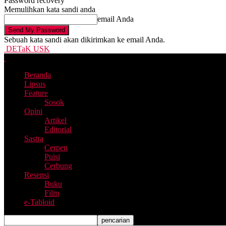
Password recovery
Memulihkan kata sandi anda
email Anda
Sebuah kata sandi akan dikirimkan ke email Anda.
DETaK USK
Beranda
Lipsus
Feature
Sosok
Opini
Artikel
Editorial
Sastra
Cerpen
Puisi
Cerbung
Resensi
Buku
Film
e-Tabloid