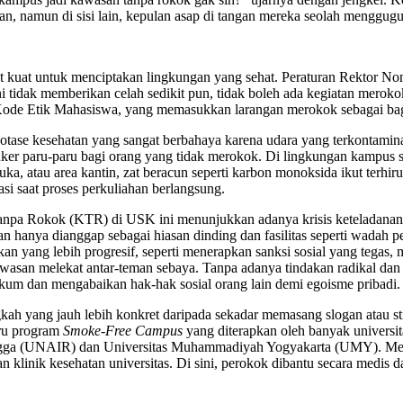
, namun di sisi lain, kepulan asap di tangan mereka seolah menggugurk
gat kuat untuk menciptakan lingkungan yang sehat. Peraturan Rektor 
 tidak memberikan celah sedikit pun, tidak boleh ada kegiatan merokok
Kode Etik Mahasiswa, yang memasukkan larangan merokok sebagai bagia
tase kesehatan yang sangat berbahaya karena udara yang terkontaminas
anker paru-paru bagi orang yang tidak merokok. Di lingkungan kampus 
buka, atau area kantin, zat beracun seperti karbon monoksida ikut ter
si saat proses perkuliahan berlangsung.
npa Rokok (KTR) di USK ini menunjukkan adanya krisis keteladanan 
ngan hanya dianggap sebagai hiasan dinding dan fasilitas seperti wadah
yang lebih progresif, seperti menerapkan sanksi sosial yang tegas, me
n melekat antar-teman sebaya. Tanpa adanya tindakan radikal dan te
um dan mengabaikan hak-hak sosial orang lain demi egoisme pribadi.
h yang jauh lebih konkret daripada sekadar memasang slogan atau sti
iru program
Smoke-Free Campus
yang diterapkan oleh banyak universit
angga (UNAIR) dan Universitas Muhammadiyah Yogyakarta (UMY). Mer
gan klinik kesehatan universitas. Di sini, perokok dibantu secara medi