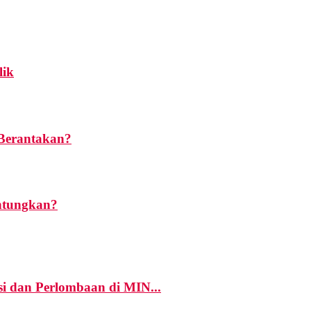
lik
 Berantakan?
untungkan?
i dan Perlombaan di MIN...