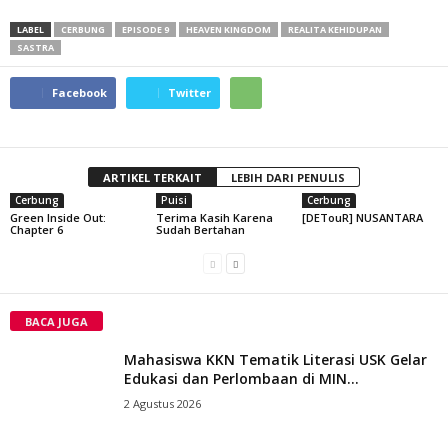
LABEL
CERBUNG
EPISODE 9
HEAVEN KINGDOM
REALITA KEHIDUPAN
SASTRA
Facebook
Twitter
ARTIKEL TERKAIT
LEBIH DARI PENULIS
Cerbung
Puisi
Cerbung
Green Inside Out:
Terima Kasih Karena
[DETouR] NUSANTARA
Chapter 6
Sudah Bertahan
BACA JUGA
Mahasiswa KKN Tematik Literasi USK Gelar
Edukasi dan Perlombaan di MIN...
2 Agustus 2026