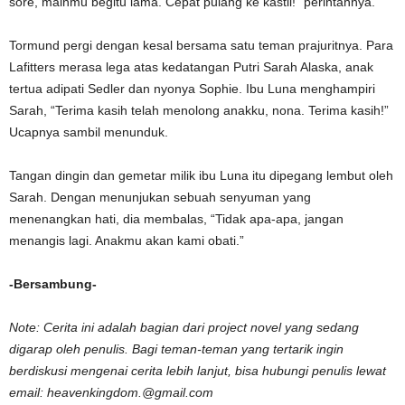
sore, mainmu begitu lama. Cepat pulang ke kastil!” perintahnya.
Tormund pergi dengan kesal bersama satu teman prajuritnya. Para
Lafitters merasa lega atas kedatangan Putri Sarah Alaska, anak
tertua adipati Sedler dan nyonya Sophie. Ibu Luna menghampiri
Sarah, “Terima kasih telah menolong anakku, nona. Terima kasih!”
Ucapnya sambil menunduk.
Tangan dingin dan gemetar milik ibu Luna itu dipegang lembut oleh
Sarah. Dengan menunjukan sebuah senyuman yang
menenangkan hati, dia membalas, “Tidak apa-apa, jangan
menangis lagi. Anakmu akan kami obati.”
-Bersambung-
Note: Cerita ini adalah bagian dari project novel yang sedang
digarap oleh penulis. Bagi teman-teman yang tertarik ingin
berdiskusi mengenai cerita lebih lanjut, bisa hubungi penulis lewat
email: heavenkingdom.@gmail.com