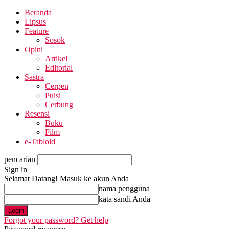
Beranda
Lipsus
Feature
Sosok
Opini
Artikel
Editorial
Sastra
Cerpen
Puisi
Cerbung
Resensi
Buku
Film
e-Tabloid
pencarian
Sign in
Selamat Datang! Masuk ke akun Anda
nama pengguna
kata sandi Anda
Forgot your password? Get help