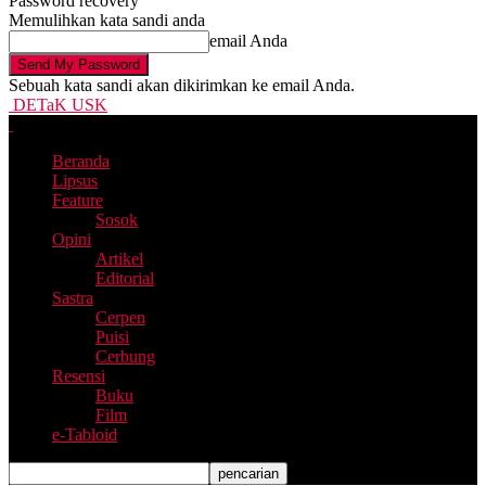
Password recovery
Memulihkan kata sandi anda
email Anda
Sebuah kata sandi akan dikirimkan ke email Anda.
DETaK USK
Beranda
Lipsus
Feature
Sosok
Opini
Artikel
Editorial
Sastra
Cerpen
Puisi
Cerbung
Resensi
Buku
Film
e-Tabloid