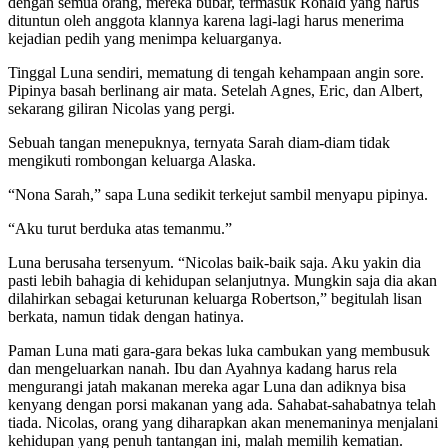
dengan semua orang, mereka bubar, termasuk Ronald yang harus
dituntun oleh anggota klannya karena lagi-lagi harus menerima
kejadian pedih yang menimpa keluarganya.
Tinggal Luna sendiri, mematung di tengah kehampaan angin sore.
Pipinya basah berlinang air mata. Setelah Agnes, Eric, dan Albert,
sekarang giliran Nicolas yang pergi.
Sebuah tangan menepuknya, ternyata Sarah diam-diam tidak
mengikuti rombongan keluarga Alaska.
“Nona Sarah,” sapa Luna sedikit terkejut sambil menyapu pipinya.
“Aku turut berduka atas temanmu.”
Luna berusaha tersenyum. “Nicolas baik-baik saja. Aku yakin dia
pasti lebih bahagia di kehidupan selanjutnya. Mungkin saja dia akan
dilahirkan sebagai keturunan keluarga Robertson,” begitulah lisan
berkata, namun tidak dengan hatinya.
Paman Luna mati gara-gara bekas luka cambukan yang membusuk
dan mengeluarkan nanah. Ibu dan Ayahnya kadang harus rela
mengurangi jatah makanan mereka agar Luna dan adiknya bisa
kenyang dengan porsi makanan yang ada. Sahabat-sahabatnya telah
tiada. Nicolas, orang yang diharapkan akan menemaninya menjalani
kehidupan yang penuh tantangan ini, malah memilih kematian.