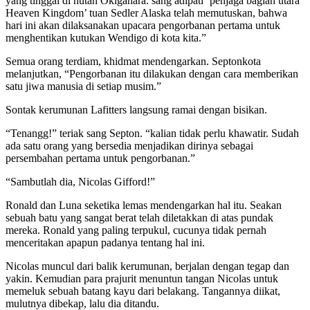
yang tinggal di hutan Okigahara. sang adipati ‘penjaga bagian utara
Heaven Kingdom’ tuan Sedler Alaska telah memutuskan, bahwa
hari ini akan dilaksanakan upacara pengorbanan pertama untuk
menghentikan kutukan Wendigo di kota kita.”
Semua orang terdiam, khidmat mendengarkan. Septonkota
melanjutkan, “Pengorbanan itu dilakukan dengan cara memberikan
satu jiwa manusia di setiap musim.”
Sontak kerumunan Lafitters langsung ramai dengan bisikan.
“Tenangg!” teriak sang Septon. “kalian tidak perlu khawatir. Sudah
ada satu orang yang bersedia menjadikan dirinya sebagai
persembahan pertama untuk pengorbanan.”
“Sambutlah dia, Nicolas Gifford!”
Ronald dan Luna seketika lemas mendengarkan hal itu. Seakan
sebuah batu yang sangat berat telah diletakkan di atas pundak
mereka. Ronald yang paling terpukul, cucunya tidak pernah
menceritakan apapun padanya tentang hal ini.
Nicolas muncul dari balik kerumunan, berjalan dengan tegap dan
yakin. Kemudian para prajurit menuntun tangan Nicolas untuk
memeluk sebuah batang kayu dari belakang. Tangannya diikat,
mulutnya dibekap, lalu dia ditandu.