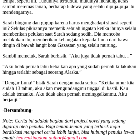
tempat seperti ini. Tubuhnya terduduk, mulutnya meraung keras
sambil meremas tanah, berharap 6 dewa yang selalu dipuja-puja itu
mendengarnya.
Sarah bingung dan gugup karena harus menghadapi situasi seperti
ini? Sekilas pikirannya memetik sebuah ingatan ketika ibunya selalu
memberikan pelukan saat Sarah sedang sedih. Dia mencoba
melakukan itu, memberikan kehangatan kepada Luna dari hawa
dingin di bawah langit kota Gazastan yang selalu murung.
Sambil memeluk, Sarah berbisik, “Aku juga tidak pernah tahu…”
“Aku tidak pernah tahu kebaikan apa yang sudah pernah kulakukan
hingga terlahir sebagai seorang Alaska.”
“Dengar Luna!” bisik Sarah dengan nada serius. “Ketika umur kita
sudah 13 tahun, aku akan mengundangmu tinggal di kastil. Kau
adalah temanku, Aku tidak akan pernah meninggalkanmu. Aku
berjanji.”
-Bersambung-
Note: Cerita ini adalah bagian dari project novel yang sedang
digarap oleh penulis. Bagi teman-teman yang tertarik ingin
berdiskusi mengenai cerita lebih lanjut, bisa hubungi penulis lewat
email:
heavenkingdom.author@gmail.com