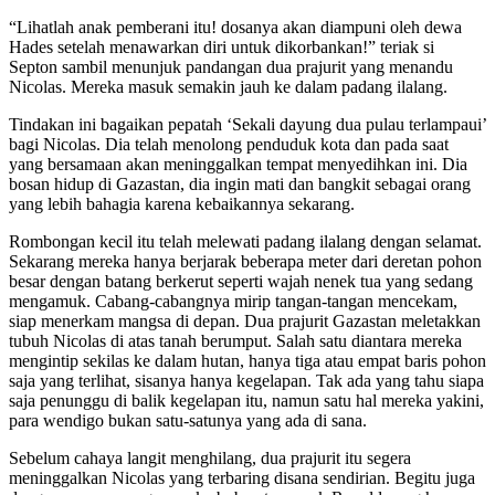
“Lihatlah anak pemberani itu! dosanya akan diampuni oleh dewa
Hades setelah menawarkan diri untuk dikorbankan!” teriak si
Septon sambil menunjuk pandangan dua prajurit yang menandu
Nicolas. Mereka masuk semakin jauh ke dalam padang ilalang.
Tindakan ini bagaikan pepatah ‘Sekali dayung dua pulau terlampaui’
bagi Nicolas. Dia telah menolong penduduk kota dan pada saat
yang bersamaan akan meninggalkan tempat menyedihkan ini. Dia
bosan hidup di Gazastan, dia ingin mati dan bangkit sebagai orang
yang lebih bahagia karena kebaikannya sekarang.
Rombongan kecil itu telah melewati padang ilalang dengan selamat.
Sekarang mereka hanya berjarak beberapa meter dari deretan pohon
besar dengan batang berkerut seperti wajah nenek tua yang sedang
mengamuk. Cabang-cabangnya mirip tangan-tangan mencekam,
siap menerkam mangsa di depan. Dua prajurit Gazastan meletakkan
tubuh Nicolas di atas tanah berumput. Salah satu diantara mereka
mengintip sekilas ke dalam hutan, hanya tiga atau empat baris pohon
saja yang terlihat, sisanya hanya kegelapan. Tak ada yang tahu siapa
saja penunggu di balik kegelapan itu, namun satu hal mereka yakini,
para wendigo bukan satu-satunya yang ada di sana.
Sebelum cahaya langit menghilang, dua prajurit itu segera
meninggalkan Nicolas yang terbaring disana sendirian. Begitu juga