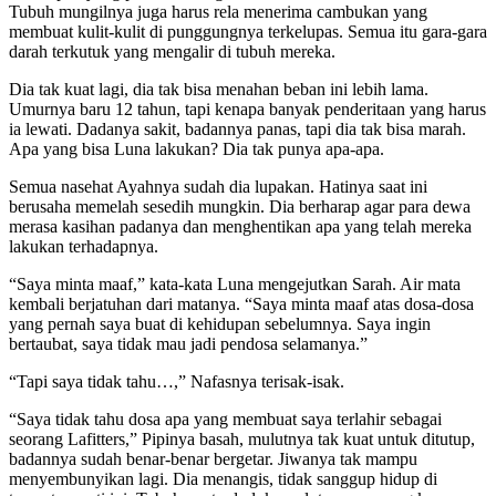
Tubuh mungilnya juga harus rela menerima cambukan yang
membuat kulit-kulit di punggungnya terkelupas. Semua itu gara-gara
darah terkutuk yang mengalir di tubuh mereka.
Dia tak kuat lagi, dia tak bisa menahan beban ini lebih lama.
Umurnya baru 12 tahun, tapi kenapa banyak penderitaan yang harus
ia lewati. Dadanya sakit, badannya panas, tapi dia tak bisa marah.
Apa yang bisa Luna lakukan? Dia tak punya apa-apa.
Semua nasehat Ayahnya sudah dia lupakan. Hatinya saat ini
berusaha memelah sesedih mungkin. Dia berharap agar para dewa
merasa kasihan padanya dan menghentikan apa yang telah mereka
lakukan terhadapnya.
“Saya minta maaf,” kata-kata Luna mengejutkan Sarah. Air mata
kembali berjatuhan dari matanya. “Saya minta maaf atas dosa-dosa
yang pernah saya buat di kehidupan sebelumnya. Saya ingin
bertaubat, saya tidak mau jadi pendosa selamanya.”
“Tapi saya tidak tahu…,” Nafasnya terisak-isak.
“Saya tidak tahu dosa apa yang membuat saya terlahir sebagai
seorang Lafitters,” Pipinya basah, mulutnya tak kuat untuk ditutup,
badannya sudah benar-benar bergetar. Jiwanya tak mampu
menyembunyikan lagi. Dia menangis, tidak sanggup hidup di