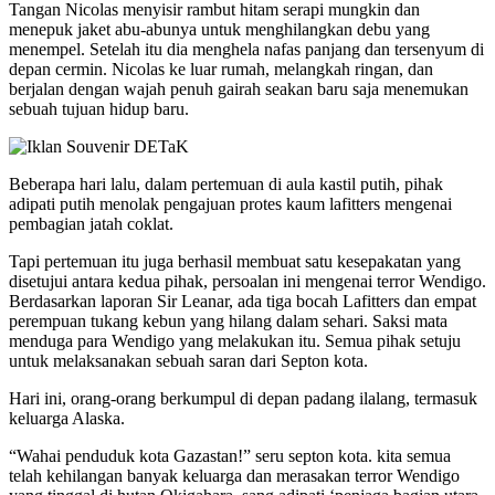
Tangan Nicolas menyisir rambut hitam serapi mungkin dan
menepuk jaket abu-abunya untuk menghilangkan debu yang
menempel. Setelah itu dia menghela nafas panjang dan tersenyum di
depan cermin. Nicolas ke luar rumah, melangkah ringan, dan
berjalan dengan wajah penuh gairah seakan baru saja menemukan
sebuah tujuan hidup baru.
Beberapa hari lalu, dalam pertemuan di aula kastil putih, pihak
adipati putih menolak pengajuan protes kaum lafitters mengenai
pembagian jatah coklat.
Tapi pertemuan itu juga berhasil membuat satu kesepakatan yang
disetujui antara kedua pihak, persoalan ini mengenai terror Wendigo.
Berdasarkan laporan Sir Leanar, ada tiga bocah Lafitters dan empat
perempuan tukang kebun yang hilang dalam sehari. Saksi mata
menduga para Wendigo yang melakukan itu. Semua pihak setuju
untuk melaksanakan sebuah saran dari Septon kota.
Hari ini, orang-orang berkumpul di depan padang ilalang, termasuk
keluarga Alaska.
“Wahai penduduk kota Gazastan!” seru septon kota. kita semua
telah kehilangan banyak keluarga dan merasakan terror Wendigo