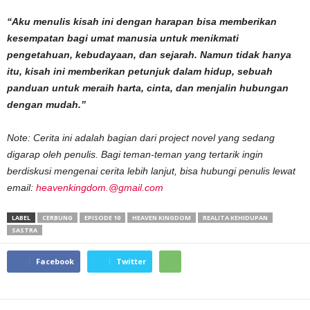
“Aku menulis kisah ini dengan harapan bisa memberikan
kesempatan bagi umat manusia untuk menikmati
pengetahuan, kebudayaan, dan sejarah. Namun tidak hanya
itu, kisah ini memberikan petunjuk dalam hidup, sebuah
panduan untuk meraih harta, cinta, dan menjalin hubungan
dengan mudah.”
Note: Cerita ini adalah bagian dari project novel yang sedang
digarap oleh penulis. Bagi teman-teman yang tertarik ingin
berdiskusi mengenai cerita lebih lanjut, bisa hubungi penulis lewat
email:
heavenkingdom.@gmail.com
LABEL
CERBUNG
EPISODE 10
HEAVEN KINGDOM
REALITA KEHIDUPAN
SASTRA
Facebook
Twitter