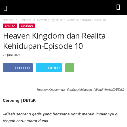
Beranda
Cerbung
Heaven Kingdom dan Realita Kehidupan-Episode 10
SASTRA
CERBUNG
Heaven Kingdom dan Realita
Kehidupan-Episode 10
23 Juni 2021
Facebook
Twitter
Heaven Kingdom dan Realita Kehidupan. (Wendi Amiria/DETaK)
Cerbung | DETaK
–
Kisah seorang gadis yang berusaha untuk meraih impiannya di
tengah carut marut dunia
–