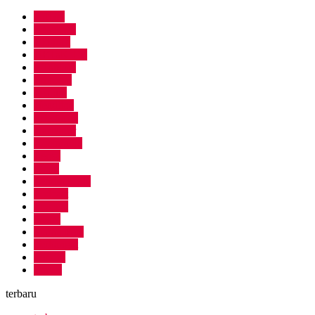
Artikel
Beasiswa
Biografi
DETaK TV
e-Tabloid
Editorial
Feature
Headline
Infografik
Karikatur
Koetaradja
Lensa
Opini
Pemira USK
Podcast
Resensi
Sastra
Siaran Pers
Terhangat
Terkini
Travel
terbaru