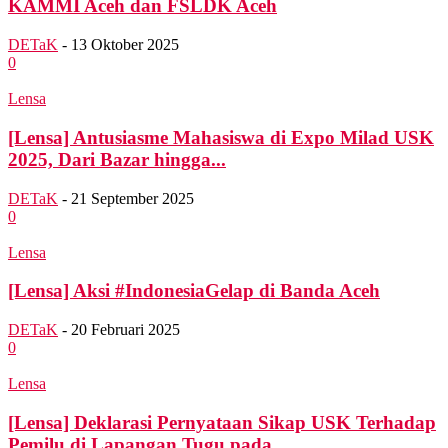
KAMMI Aceh dan FSLDK Aceh
DETaK
-
13 Oktober 2025
0
Lensa
[Lensa] Antusiasme Mahasiswa di Expo Milad USK
2025, Dari Bazar hingga...
DETaK
-
21 September 2025
0
Lensa
[Lensa] Aksi #IndonesiaGelap di Banda Aceh
DETaK
-
20 Februari 2025
0
Lensa
[Lensa] Deklarasi Pernyataan Sikap USK Terhadap
Pemilu di Lapangan Tugu pada...