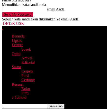
Password recovery
Memulihkan kata sandi anda
email Anda
Sebuah kata sandi akan dikirimkan ke email Anda.
DETaK USK
Beranda
Lipsus
Feature
Sosok
Opini
Artikel
Editorial
Sastra
Cerpen
Puisi
Cerbung
Resensi
Buku
Film
e-Tabloid