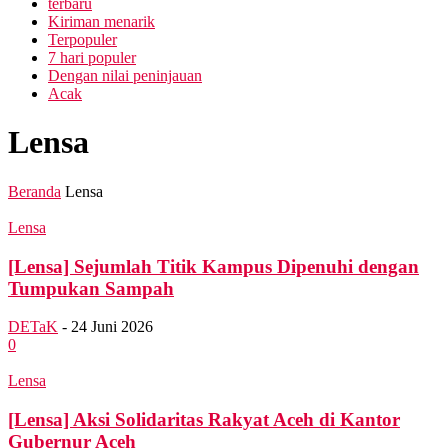
terbaru
Kiriman menarik
Terpopuler
7 hari populer
Dengan nilai peninjauan
Acak
Lensa
Beranda
Lensa
Lensa
[Lensa] Sejumlah Titik Kampus Dipenuhi dengan
Tumpukan Sampah
DETaK
-
24 Juni 2026
0
Lensa
[Lensa] Aksi Solidaritas Rakyat Aceh di Kantor
Gubernur Aceh