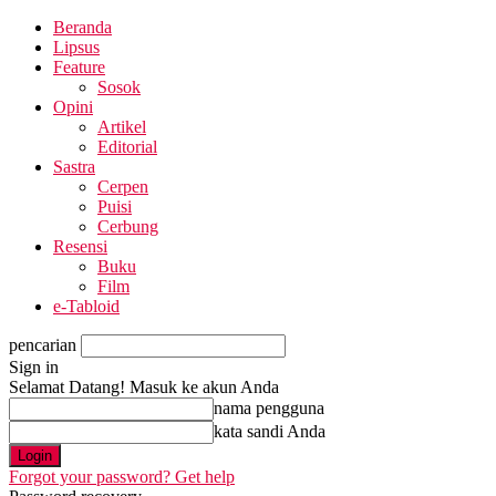
Beranda
Lipsus
Feature
Sosok
Opini
Artikel
Editorial
Sastra
Cerpen
Puisi
Cerbung
Resensi
Buku
Film
e-Tabloid
pencarian
Sign in
Selamat Datang! Masuk ke akun Anda
nama pengguna
kata sandi Anda
Forgot your password? Get help