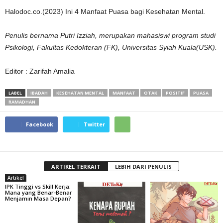
Halodoc.co.(2023) Ini 4 Manfaat Puasa bagi Kesehatan Mental.
Penulis bernama Putri Izziah, merupakan mahasiswi program studi
Psikologi, Fakultas Kedokteran (FK), Universitas Syiah Kuala(USK).
Editor : Zarifah Amalia
LABEL
IBADAH
KESEHATAN MENTAL
MANFAAT
OTAK
POSITIF
PUASA
RAMADHAN
Facebook
Twitter
ARTIKEL TERKAIT
LEBIH DARI PENULIS
Artikel
IPK Tinggi vs Skill Kerja:
Mana yang Benar-Benar
Menjamin Masa Depan?