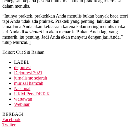
penegasan kepada peserta untuk melakukan praktik agar terbiasa
dalam menulis.
“Intinya praktek, praktekkan Anda menulis bukan banyak baca teori
tapi Anda tidak ada praktek. Praktek yang penting, lakukan dan
lama-lama Anda akan kebiasaan karena kalau sering menulis maka
jari Anda di
keyboard
itu akan menarik. Bukan Anda lagi yang
menarik, itu penting. Jadi Anda akan menyatu dengan jari Anda,”
tutup Murizal.[]
Editor: Cut Siti Raihan
LABEL
dejourest
Dejourest 2021
jurnalisme sejarah
murizal hamzah
Nasional
UKM Pers DETaK
wartawan
Webinar
BERBAGI
Facebook
Twitter