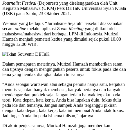
Journalist Festival
(Dejourest) yang diselenggarakan oleh Unit
Kegiatan Mahasiswa (UKM) Pers DETaK Universitas Syiah Kuala
(USK) pada Sabtu, 23 Oktober 2021.
Webinar yang bertajuk “Jurnalisme Sejarah” tersebut dilaksanakan
secara
online
melalui aplikasi
Zoom Meeting
yang diiikuti oleh
mahasiswa/mahasiswi dari berbagai LPM di Indonesia. Murizal
Hamzah menjadi pemateri kedua yang dimulai sejak pukul 10.00
hingga 12.00 WIB.
Dalam pemaparan materinya, Murizal Hamzah memberikan saran
dan tipsnya dengan mengingatkan peserta untuk fokus pada ide dan
tema yang hendak diangkat dalam tulisannya.
“Anda sebagai wartawan atau sebagai penulis hanya satu, kerjakan
menulis saja dan banyak membaca, banyak bertanya dan banyak
mendengar dan praktek saja. Jangan terlalu banyak terpaku pada
teori. Kata depan, kata kerja, Anda bisa lupakan dulu, fokus dulu
pada ide dan temanya. Jangan sampek Anda terganggu pikiran
dengan kata depan, kata kerja, kata ini membuat Anda tidak fokus.
Jadi tugas Anda itu pada isi tema tulisan,” ujarnya.
Di akhir penjelasannya, Murizal Hamzah juga memberikan