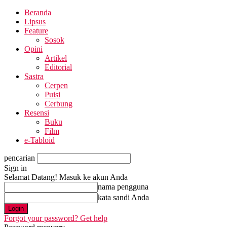
Beranda
Lipsus
Feature
Sosok
Opini
Artikel
Editorial
Sastra
Cerpen
Puisi
Cerbung
Resensi
Buku
Film
e-Tabloid
pencarian
Sign in
Selamat Datang! Masuk ke akun Anda
nama pengguna
kata sandi Anda
Forgot your password? Get help