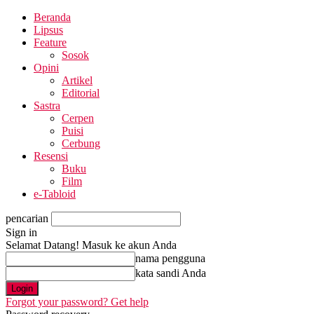
Beranda
Lipsus
Feature
Sosok
Opini
Artikel
Editorial
Sastra
Cerpen
Puisi
Cerbung
Resensi
Buku
Film
e-Tabloid
pencarian
Sign in
Selamat Datang! Masuk ke akun Anda
nama pengguna
kata sandi Anda
Forgot your password? Get help