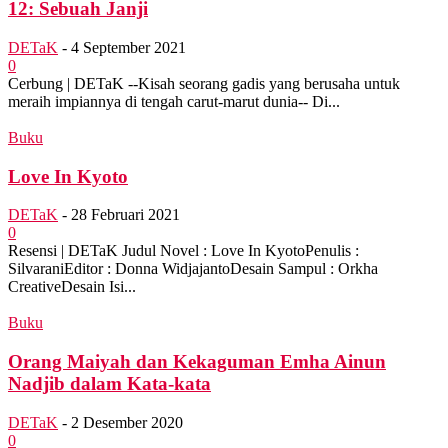
12: Sebuah Janji
DETaK
-
4 September 2021
0
Cerbung | DETaK --Kisah seorang gadis yang berusaha untuk
meraih impiannya di tengah carut-marut dunia-- Di...
Buku
Love In Kyoto
DETaK
-
28 Februari 2021
0
Resensi | DETaK Judul Novel : Love In KyotoPenulis :
SilvaraniEditor : Donna WidjajantoDesain Sampul : Orkha
CreativeDesain Isi...
Buku
Orang Maiyah dan Kekaguman Emha Ainun
Nadjib dalam Kata-kata
DETaK
-
2 Desember 2020
0