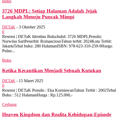
Buku
3726 MDPL: Setiap Halaman Adalah Jejak
Langkah Menuju Puncak Mimpi
DETaK
-
3 Oktober 2025
0
Resensi | DETaK Identitas BukuJudul: 3726 MDPLPenulis:
Nurwina SariPenerbit: RomanciousTahun terbit: 2024Kota Terbit:
JakartaTebal buku: 280 HalamanISBN: 978-623-310-259-9Harga:
Pulau...
Buku
Ketika Kecantikan Menjadi Sebuah Kutukan
DETaK
-
15 Maret 2025
0
Resensi | DETaK Penulis : Eka KurniawanTahun Terbit : 2002Tebal
Buku : 512 HalamanHarga : Rp.125.000,-
Cerbung
Heaven Kingdom dan Realita Kehidupan-Episode