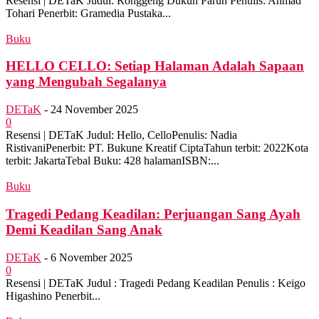
Resensi | DETaK Judul: Ronggeng Dukuh Paruh Penulis: Ahmad
Tohari Penerbit: Gramedia Pustaka...
Buku
HELLO CELLO: Setiap Halaman Adalah Sapaan
yang Mengubah Segalanya
DETaK
-
24 November 2025
0
Resensi | DETaK Judul: Hello, CelloPenulis: Nadia
RistivaniPenerbit: PT. Bukune Kreatif CiptaTahun terbit: 2022Kota
terbit: JakartaTebal Buku: 428 halamanISBN:...
Buku
Tragedi Pedang Keadilan: Perjuangan Sang Ayah
Demi Keadilan Sang Anak
DETaK
-
6 November 2025
0
Resensi | DETaK Judul : Tragedi Pedang Keadilan Penulis : Keigo
Higashino Penerbit...