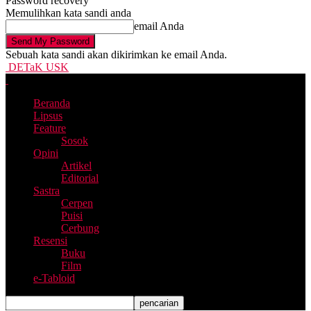
Password recovery
Memulihkan kata sandi anda
email Anda
Sebuah kata sandi akan dikirimkan ke email Anda.
DETaK USK
Beranda
Lipsus
Feature
Sosok
Opini
Artikel
Editorial
Sastra
Cerpen
Puisi
Cerbung
Resensi
Buku
Film
e-Tabloid