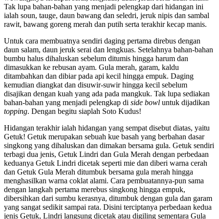
Tak lupa bahan-bahan yang menjadi pelengkap dari hidangan ini
ialah soun, tauge, daun bawang dan seledri, jeruk nipis dan sambal
rawit, bawang goreng merah dan putih serta terakhir kecap manis.
Untuk cara membuatnya sendiri daging pertama direbus dengan
daun salam, daun jeruk serai dan lengkuas. Setelahnya bahan-bahan
bumbu halus dihaluskan sebelum ditumis hingga harum dan
dimasukkan ke rebusan ayam. Gula merah, garam, kaldu
ditambahkan dan dibiar pada api kecil hingga empuk. Daging
kemudian diangkat dan disuwir-suwir hingga kecil sebelum
disajikan dengan kuah yang ada pada mangkuk. Tak lupa sediakan
bahan-bahan yang menjadi pelengkap di
side bowl
untuk dijadikan
topping
. Dengan begitu siaplah Soto Kudus!
Hidangan terakhir ialah hidangan yang sempat disebut diatas, yaitu
Getuk! Getuk merupakan sebuah kue basah yang berbahan dasar
singkong yang dihaluskan dan dimakan bersama gula. Getuk sendiri
terbagi dua jenis, Getuk Lindri dan Gula Merah dengan perbedaan
keduanya Getuk Lindri dicetak seperti mie dan diberi warna cerah
dan Getuk Gula Merah ditumbuk bersama gula merah hingga
menghasilkan warna coklat alami. Cara pembuatannya-pun sama
dengan langkah pertama merebus singkong hingga empuk,
dibersihkan dari sumbu kerasnya, ditumbuk dengan gula dan garam
yang sangat sedikit sampai rata. Disini terciptanya perbedaan kedua
jenis Getuk, Lindri langsung dicetak atau digiling sementara Gula