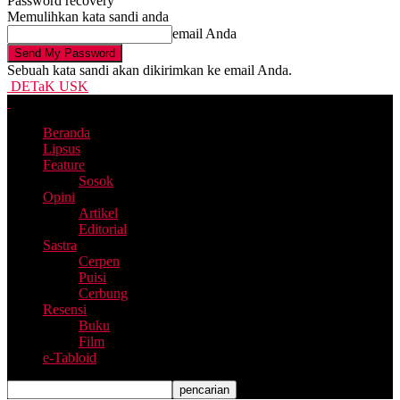
Password recovery
Memulihkan kata sandi anda
email Anda
Sebuah kata sandi akan dikirimkan ke email Anda.
DETaK USK
Beranda
Lipsus
Feature
Sosok
Opini
Artikel
Editorial
Sastra
Cerpen
Puisi
Cerbung
Resensi
Buku
Film
e-Tabloid