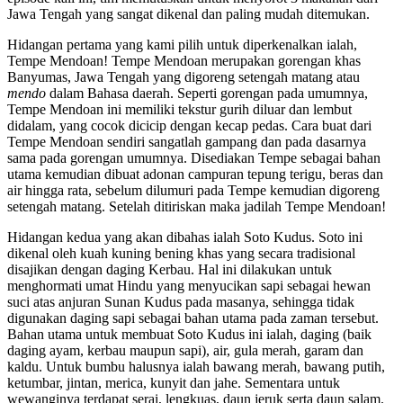
Jawa Tengah yang sangat dikenal dan paling mudah ditemukan.
Hidangan pertama yang kami pilih untuk diperkenalkan ialah,
Tempe Mendoan! Tempe Mendoan merupakan gorengan khas
Banyumas, Jawa Tengah yang digoreng setengah matang atau
mendo
dalam Bahasa daerah. Seperti gorengan pada umumnya,
Tempe Mendoan ini memiliki tekstur gurih diluar dan lembut
didalam, yang cocok dicicip dengan kecap pedas. Cara buat dari
Tempe Mendoan sendiri sangatlah gampang dan pada dasarnya
sama pada gorengan umumnya. Disediakan Tempe sebagai bahan
utama kemudian dibuat adonan campuran tepung terigu, beras dan
air hingga rata, sebelum dilumuri pada Tempe kemudian digoreng
setengah matang. Setelah ditiriskan maka jadilah Tempe Mendoan!
Hidangan kedua yang akan dibahas ialah Soto Kudus. Soto ini
dikenal oleh kuah kuning bening khas yang secara tradisional
disajikan dengan daging Kerbau. Hal ini dilakukan untuk
menghormati umat Hindu yang menyucikan sapi sebagai hewan
suci atas anjuran Sunan Kudus pada masanya, sehingga tidak
digunakan daging sapi sebagai bahan utama pada zaman tersebut.
Bahan utama untuk membuat Soto Kudus ini ialah, daging (baik
daging ayam, kerbau maupun sapi), air, gula merah, garam dan
kaldu. Untuk bumbu halusnya ialah bawang merah, bawang putih,
ketumbar, jintan, merica, kunyit dan jahe. Sementara untuk
wewanginya terdapat serai, lengkuas, daun jeruk serta daun salam.