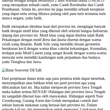
dikenal sebagai tempat berdirinya 2 situs warisan dunia UNESCO
yang merupakan sebuah candi, yaitu Candi Borobudur dan Candi
Prambanan. Selain itu, provinsi ini juga memiliki sebuah kerajinan
yang dapat serta sering dibawa pulang oleh para turis terutama turis
manca negara, yaitu batik.
Batik merupakan identitas kuat dari provinsi ini, mengingat banyak
batik dengan motif khas yang dikenal oleh seluruh bangsa Indonesia
datang dari provinsi ini. Motif khas yang dapat disebut ialah Batik
Pekalongan dengan motif
flora
dan
fauna
disertai dengan warna
cerah yang dinamis. Batik Solo yang memiliki desain geometris
berukuran kecil dengan warna khas cokelat kekuningan. Kemudian,
terdapat pula Motif Lasem yang sangat ikonik dengan warna-warna
menyala serta memiliki kandungan unik perpaduan dua budaya,
yaitu Tionghoa dan Jawa.
Dari penjelasan diatas tentu saja para pemirsa telah dapat menebak,
menyimpulkan atau bahkan telah tau pasti provinsi apa yang
dibicarakan hari ini. Jika kalian menjawab provinsi Jawa Tengah
maka kalian semua BENAR! Hidangan dari provinsi Jawa Tengah
ini sangatlah dikenal luas oleh masyarakat. Hidangan seperti Nasi
Grombyang, Garang Asem dan Getuk merupakan contoh dari
sekian banyak makanan yang berasal dari provinsi ini. Dalam
episode kali ini, tim memutuskan untuk menyorot 3 makanan dari