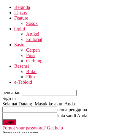
Beranda
Lipsus
Feature
Sosok
Opini
Artikel
Editorial
Sastra
Cerpen
Puisi
Cerbung
Resensi
Buku
Film
e-Tabloid
pencarian
Sign in
Selamat Datang! Masuk ke akun Anda
nama pengguna
kata sandi Anda
Forgot your password? Get help