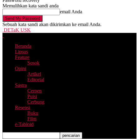
Password recovery
Memulihkan kata sandi anda
email Anda
Sebuah kata sandi akan dikirimkan ke email Anda.
DETaK USK
Beranda
Lipsus
Feature
Sosok
Opini
Artikel
Editorial
Sastra
Cerpen
Puisi
Cerbung
Resensi
Buku
Film
e-Tabloid