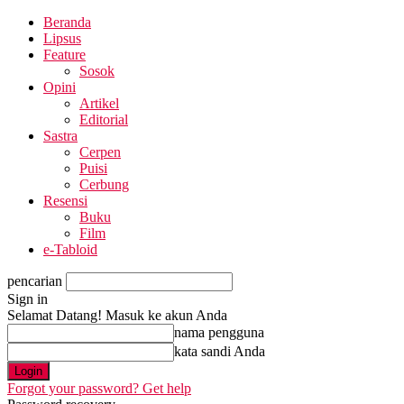
Beranda
Lipsus
Feature
Sosok
Opini
Artikel
Editorial
Sastra
Cerpen
Puisi
Cerbung
Resensi
Buku
Film
e-Tabloid
pencarian
Sign in
Selamat Datang! Masuk ke akun Anda
nama pengguna
kata sandi Anda
Forgot your password? Get help