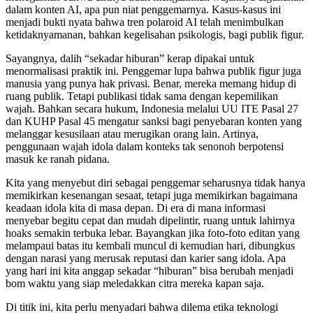
dalam konten AI, apa pun niat penggemarnya. Kasus-kasus ini
menjadi bukti nyata bahwa tren polaroid AI telah menimbulkan
ketidaknyamanan, bahkan kegelisahan psikologis, bagi publik figur.
Sayangnya, dalih “sekadar hiburan” kerap dipakai untuk
menormalisasi praktik ini. Penggemar lupa bahwa publik figur juga
manusia yang punya hak privasi. Benar, mereka memang hidup di
ruang publik. Tetapi publikasi tidak sama dengan kepemilikan
wajah. Bahkan secara hukum, Indonesia melalui UU ITE Pasal 27
dan KUHP Pasal 45 mengatur sanksi bagi penyebaran konten yang
melanggar kesusilaan atau merugikan orang lain. Artinya,
penggunaan wajah idola dalam konteks tak senonoh berpotensi
masuk ke ranah pidana.
Kita yang menyebut diri sebagai penggemar seharusnya tidak hanya
memikirkan kesenangan sesaat, tetapi juga memikirkan bagaimana
keadaan idola kita di masa depan. Di era di mana informasi
menyebar begitu cepat dan mudah dipelintir, ruang untuk lahirnya
hoaks semakin terbuka lebar. Bayangkan jika foto-foto editan yang
melampaui batas itu kembali muncul di kemudian hari, dibungkus
dengan narasi yang merusak reputasi dan karier sang idola. Apa
yang hari ini kita anggap sekadar “hiburan” bisa berubah menjadi
bom waktu yang siap meledakkan citra mereka kapan saja.
Di titik ini, kita perlu menyadari bahwa dilema etika teknologi