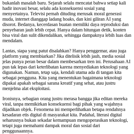
bukanlah masalah baru. Sejarah selalu mencatat bahwa setiap kali
hadir inovasi besar, selalu ada konsekuensi sosial yang
menyertainya. Televisi pernah dituding merusak moral generasi
muda, internet dianggap ladang hoaks, dan kini giliran AI yang
disorot. Bedanya, kecerdasan buatan memiliki daya reproduksi dan
penyebaran jauh lebih cepat. Hanya dalam hitungan detik, konten
bisa viral dan sulit dikendalikan, sehingga dampaknya lebih luas dan
mendalam.
Lantas, siapa yang patut disalahkan? Hanya penggemar, atau juga
platform yang membiarkan? Jika ditelisik lebih jauh, media sosial
jelas punya peran besar dalam membesarkan tren ini. Perusahaan AI
pun tak lepas dari keterlibatan karena menyediakan teknologi yang
digunakan. Namun, tetap saja, kendali utama ada di tangan kita
sebagai pengguna. Kita yang menentukan bagaimana teknologi
dipakai apakah sebagai sarana kreatif yang sehat, atau justru
menjelma alat eksploitasi.
Ironisnya, sebagian orang justru merasa bangga jika editan mereka
viral, tanpa memikirkan konsekuensi bagi pihak yang wajahnya
dijadikan objek. Fenomena ini memperlihatkan betapa rendahnya
kesadaran etis digital di masyarakat kita. Padahal, literasi digital
seharusnya bukan sekadar kemampuan mengoperasikan teknologi,
tetapi juga memahami dampak moral dan sosial dari
penggunaannya.