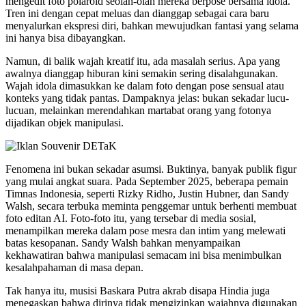
mengedit foto polaroid seolah-olah mereka berpose bersama idola.
Tren ini dengan cepat meluas dan dianggap sebagai cara baru
menyalurkan ekspresi diri, bahkan mewujudkan fantasi yang selama
ini hanya bisa dibayangkan.
Namun, di balik wajah kreatif itu, ada masalah serius. Apa yang
awalnya dianggap hiburan kini semakin sering disalahgunakan.
Wajah idola dimasukkan ke dalam foto dengan pose sensual atau
konteks yang tidak pantas. Dampaknya jelas: bukan sekadar lucu-
lucuan, melainkan merendahkan martabat orang yang fotonya
dijadikan objek manipulasi.
Fenomena ini bukan sekadar asumsi. Buktinya, banyak publik figur
yang mulai angkat suara. Pada September 2025, beberapa pemain
Timnas Indonesia, seperti Rizky Ridho, Justin Hubner, dan Sandy
Walsh, secara terbuka meminta penggemar untuk berhenti membuat
foto editan AI. Foto-foto itu, yang tersebar di media sosial,
menampilkan mereka dalam pose mesra dan intim yang melewati
batas kesopanan. Sandy Walsh bahkan menyampaikan
kekhawatiran bahwa manipulasi semacam ini bisa menimbulkan
kesalahpahaman di masa depan.
Tak hanya itu, musisi Baskara Putra akrab disapa Hindia juga
menegaskan bahwa dirinya tidak mengizinkan wajahnya digunakan