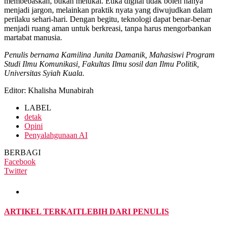
membebaskan, bukan melukai. Etika digital tidak boleh hanya
menjadi jargon, melainkan praktik nyata yang diwujudkan dalam
perilaku sehari-hari. Dengan begitu, teknologi dapat benar-benar
menjadi ruang aman untuk berkreasi, tanpa harus mengorbankan
martabat manusia.
Penulis bernama Kamilina Junita Damanik, Mahasiswi Program
Studi Ilmu Komunikasi, Fakultas Ilmu sosil dan Ilmu Politik,
Universitas Syiah Kuala.
Editor: Khalisha Munabirah
LABEL
detak
Opini
Penyalahgunaan AI
BERBAGI
Facebook
Twitter
ARTIKEL TERKAIT
LEBIH DARI PENULIS