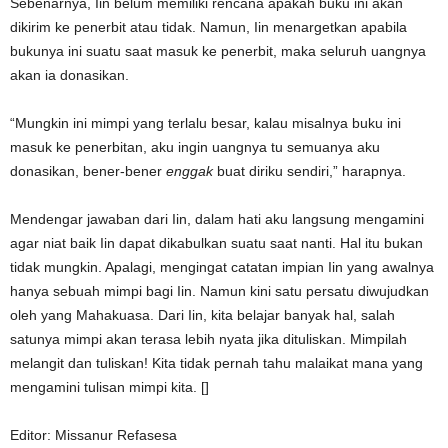
Sebenarnya, Iin belum memiliki rencana apakah buku ini akan
dikirim ke penerbit atau tidak. Namun, Iin menargetkan apabila
bukunya ini suatu saat masuk ke penerbit, maka seluruh uangnya
akan ia donasikan.
“Mungkin ini mimpi yang terlalu besar, kalau misalnya buku ini
masuk ke penerbitan, aku ingin uangnya tu semuanya aku
donasikan, bener-bener
enggak
buat diriku sendiri,” harapnya.
Mendengar jawaban dari Iin, dalam hati aku langsung mengamini
agar niat baik Iin dapat dikabulkan suatu saat nanti. Hal itu bukan
tidak mungkin. Apalagi, mengingat catatan impian Iin yang awalnya
hanya sebuah mimpi bagi Iin. Namun kini satu persatu diwujudkan
oleh yang Mahakuasa. Dari Iin, kita belajar banyak hal, salah
satunya mimpi akan terasa lebih nyata jika dituliskan. Mimpilah
melangit dan tuliskan! Kita tidak pernah tahu malaikat mana yang
mengamini tulisan mimpi kita. []
Editor: Missanur Refasesa