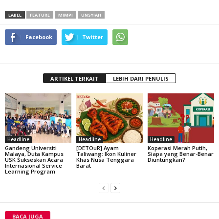
LABEL
FEATURE
MIMPI
UNSYIAH
Facebook
Twitter
ARTIKEL TERKAIT
LEBIH DARI PENULIS
Headline
Headline
Headline
Gandeng Universiti
[DETOuR] Ayam
Koperasi Merah Putih,
Malaya, Duta Kampus
Taliwang: Ikon Kuliner
Siapa yang Benar-Benar
USK Sukseskan Acara
Khas Nusa Tenggara
Diuntungkan?
Internasional Service
Barat
Learning Program
BACA JUGA