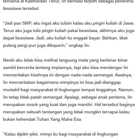
ternama di Kalimantan Timur, Iin berhasil terpilih sebagai penerima
beasiswa tersebut.
“Jadi pas SMP, aku ingat aku tulisin kalau aku
pingin
kuliah di Jawa.
Terus aku juga tulis
pingin
kuliah pakai beasiswa, akhirnya aku juga
dapat beasiswa. Jadi, aku kuliah itu
enggak
bayar. Bahkan, tiket
pulang pergi pun juga dibayarin,” ungkap Iin.
Meski aku tidak bisa melihat langsung mata yang berbinar-binar
sambil bercerita tentang impiannya, tapi aku bisa mendengar Iin
menceritakan kisahnya ini dengan nada-nada semangat. Awalnya,
Iin menceritakan bagaimana mimpinya ini bisa jadi dianggap
mustahil bagi masyarakat di lingkungan tempat tinggalnya. Namun,
Iin tetap tidak patah semangat. Apalagi, sebagai anak pertama, Iin
merupakan sosok yang kuat dan juga mandiri. Hal tersebut baginya
merupakan sebuah tantangan yang tidak mungkin tercapai kalau
bukan kehendak Tuhan Yang Maha Esa.
“Kalau dipikir-pikir, mimpi itu bagi masyarakat di lingkungan