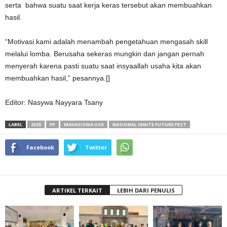
serta bahwa suatu saat kerja keras tersebut akan membuahkan
hasil.
“Motivasi kami adalah menambah pengetahuan mengasah skill
melalui lomba. Berusaha sekeras mungkin dan jangan pernah
menyerah karena pasti suatu saat insyaallah usaha kita akan
membuahkan hasil,” pesannya.[]
Editor: Nasywa Nayyara Tsany
LABEL
2025
FP
MAHASISWA USK
NASIONAL IGNITE FUTURE FEST
Facebook
Twitter
ARTIKEL TERKAIT
LEBIH DARI PENULIS