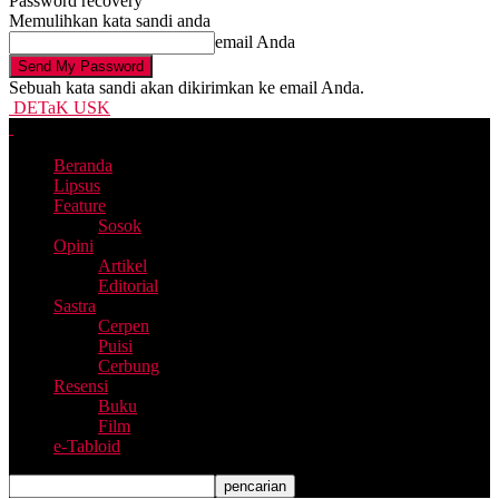
Password recovery
Memulihkan kata sandi anda
email Anda
Sebuah kata sandi akan dikirimkan ke email Anda.
DETaK USK
Beranda
Lipsus
Feature
Sosok
Opini
Artikel
Editorial
Sastra
Cerpen
Puisi
Cerbung
Resensi
Buku
Film
e-Tabloid