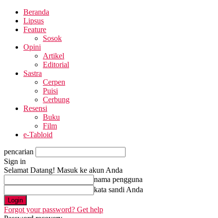
Beranda
Lipsus
Feature
Sosok
Opini
Artikel
Editorial
Sastra
Cerpen
Puisi
Cerbung
Resensi
Buku
Film
e-Tabloid
pencarian
Sign in
Selamat Datang! Masuk ke akun Anda
nama pengguna
kata sandi Anda
Forgot your password? Get help