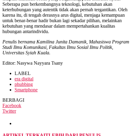
Seberapa pun berkembangnya teknologi, kebutuhan akan
keterhubungan yang autentik tidak akan pernah tergantikan. Oleh
karena itu, di tengah derasnya arus digital, menjaga kemampuan
untuk benar-benar hadir bukan lagi sekadar pilihan, melainkan
kebutuhan yang mendasar dalam mempertahankan kualitas
hubungan antarindividu.
Penulis bernama Kamilina Junita Damanik, Mahasiswa Program
Studi Ilmu Komunikasi, Fakultas Ilmu Sosial Ilmu Politik,
Universitas Syiah Kuala.
Editor: Nasywa Nayyara Tsany
LABEL
era digital
phubbing
Smartphone
BERBAGI
Facebook
Twitter
ARTIKEL TERKAIT
LEBIH DARI PENULIS