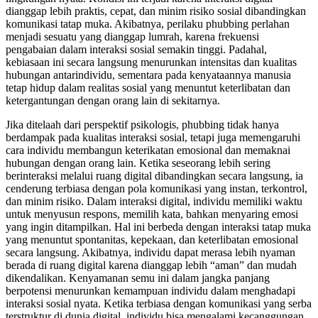
dianggap lebih praktis, cepat, dan minim risiko sosial dibandingkan
komunikasi tatap muka. Akibatnya, perilaku phubbing perlahan
menjadi sesuatu yang dianggap lumrah, karena frekuensi
pengabaian dalam interaksi sosial semakin tinggi. Padahal,
kebiasaan ini secara langsung menurunkan intensitas dan kualitas
hubungan antarindividu, sementara pada kenyataannya manusia
tetap hidup dalam realitas sosial yang menuntut keterlibatan dan
ketergantungan dengan orang lain di sekitarnya.
Jika ditelaah dari perspektif psikologis, phubbing tidak hanya
berdampak pada kualitas interaksi sosial, tetapi juga memengaruhi
cara individu membangun keterikatan emosional dan memaknai
hubungan dengan orang lain. Ketika seseorang lebih sering
berinteraksi melalui ruang digital dibandingkan secara langsung, ia
cenderung terbiasa dengan pola komunikasi yang instan, terkontrol,
dan minim risiko. Dalam interaksi digital, individu memiliki waktu
untuk menyusun respons, memilih kata, bahkan menyaring emosi
yang ingin ditampilkan. Hal ini berbeda dengan interaksi tatap muka
yang menuntut spontanitas, kepekaan, dan keterlibatan emosional
secara langsung. Akibatnya, individu dapat merasa lebih nyaman
berada di ruang digital karena dianggap lebih “aman” dan mudah
dikendalikan. Kenyamanan semu ini dalam jangka panjang
berpotensi menurunkan kemampuan individu dalam menghadapi
interaksi sosial nyata. Ketika terbiasa dengan komunikasi yang serba
terstruktur di dunia digital, individu bisa mengalami kecanggungan,