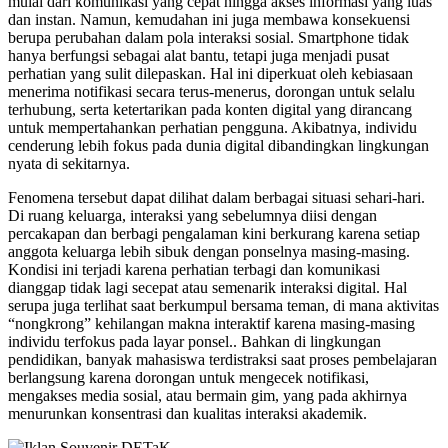
mulai dari komunikasi yang cepat hingga akses informasi yang luas
dan instan. Namun, kemudahan ini juga membawa konsekuensi
berupa perubahan dalam pola interaksi sosial. Smartphone tidak
hanya berfungsi sebagai alat bantu, tetapi juga menjadi pusat
perhatian yang sulit dilepaskan. Hal ini diperkuat oleh kebiasaan
menerima notifikasi secara terus-menerus, dorongan untuk selalu
terhubung, serta ketertarikan pada konten digital yang dirancang
untuk mempertahankan perhatian pengguna. Akibatnya, individu
cenderung lebih fokus pada dunia digital dibandingkan lingkungan
nyata di sekitarnya.
Fenomena tersebut dapat dilihat dalam berbagai situasi sehari-hari.
Di ruang keluarga, interaksi yang sebelumnya diisi dengan
percakapan dan berbagi pengalaman kini berkurang karena setiap
anggota keluarga lebih sibuk dengan ponselnya masing-masing.
Kondisi ini terjadi karena perhatian terbagi dan komunikasi
dianggap tidak lagi secepat atau semenarik interaksi digital. Hal
serupa juga terlihat saat berkumpul bersama teman, di mana aktivitas
“nongkrong” kehilangan makna interaktif karena masing-masing
individu terfokus pada layar ponsel.. Bahkan di lingkungan
pendidikan, banyak mahasiswa terdistraksi saat proses pembelajaran
berlangsung karena dorongan untuk mengecek notifikasi,
mengakses media sosial, atau bermain gim, yang pada akhirnya
menurunkan konsentrasi dan kualitas interaksi akademik.