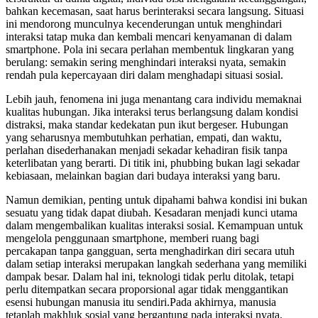
bahkan kecemasan, saat harus berinteraksi secara langsung. Situasi
ini mendorong munculnya kecenderungan untuk menghindari
interaksi tatap muka dan kembali mencari kenyamanan di dalam
smartphone. Pola ini secara perlahan membentuk lingkaran yang
berulang: semakin sering menghindari interaksi nyata, semakin
rendah pula kepercayaan diri dalam menghadapi situasi sosial.
Lebih jauh, fenomena ini juga menantang cara individu memaknai
kualitas hubungan. Jika interaksi terus berlangsung dalam kondisi
distraksi, maka standar kedekatan pun ikut bergeser. Hubungan
yang seharusnya membutuhkan perhatian, empati, dan waktu,
perlahan disederhanakan menjadi sekadar kehadiran fisik tanpa
keterlibatan yang berarti. Di titik ini, phubbing bukan lagi sekadar
kebiasaan, melainkan bagian dari budaya interaksi yang baru.
Namun demikian, penting untuk dipahami bahwa kondisi ini bukan
sesuatu yang tidak dapat diubah. Kesadaran menjadi kunci utama
dalam mengembalikan kualitas interaksi sosial. Kemampuan untuk
mengelola penggunaan smartphone, memberi ruang bagi
percakapan tanpa gangguan, serta menghadirkan diri secara utuh
dalam setiap interaksi merupakan langkah sederhana yang memiliki
dampak besar. Dalam hal ini, teknologi tidak perlu ditolak, tetapi
perlu ditempatkan secara proporsional agar tidak menggantikan
esensi hubungan manusia itu sendiri.Pada akhirnya, manusia
tetaplah makhluk sosial yang bergantung pada interaksi nyata.