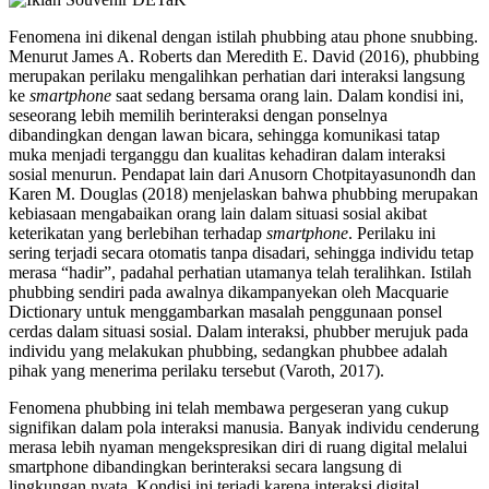
Fenomena ini dikenal dengan istilah phubbing atau phone snubbing.
Menurut James A. Roberts dan Meredith E. David (2016), phubbing
merupakan perilaku mengalihkan perhatian dari interaksi langsung
ke
smartphone
saat sedang bersama orang lain. Dalam kondisi ini,
seseorang lebih memilih berinteraksi dengan ponselnya
dibandingkan dengan lawan bicara, sehingga komunikasi tatap
muka menjadi terganggu dan kualitas kehadiran dalam interaksi
sosial menurun. Pendapat lain dari Anusorn Chotpitayasunondh dan
Karen M. Douglas (2018) menjelaskan bahwa phubbing merupakan
kebiasaan mengabaikan orang lain dalam situasi sosial akibat
keterikatan yang berlebihan terhadap
smartphone
. Perilaku ini
sering terjadi secara otomatis tanpa disadari, sehingga individu tetap
merasa “hadir”, padahal perhatian utamanya telah teralihkan. Istilah
phubbing sendiri pada awalnya dikampanyekan oleh Macquarie
Dictionary untuk menggambarkan masalah penggunaan ponsel
cerdas dalam situasi sosial. Dalam interaksi, phubber merujuk pada
individu yang melakukan phubbing, sedangkan phubbee adalah
pihak yang menerima perilaku tersebut (Varoth, 2017).
Fenomena phubbing ini telah membawa pergeseran yang cukup
signifikan dalam pola interaksi manusia. Banyak individu cenderung
merasa lebih nyaman mengekspresikan diri di ruang digital melalui
smartphone dibandingkan berinteraksi secara langsung di
lingkungan nyata. Kondisi ini terjadi karena interaksi digital