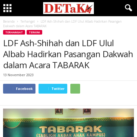
Beranda
Terhangat
LDF Ash-Shihah dan LDF Ulul Albab Hadirkan Pasangan
Dakwah dalam Acara TABARAK
TERHANGAT
TERKINI
LDF Ash-Shihah dan LDF Ulul
Albab Hadirkan Pasangan Dakwah
dalam Acara TABARAK
13 November 2023
Facebook
Twitter