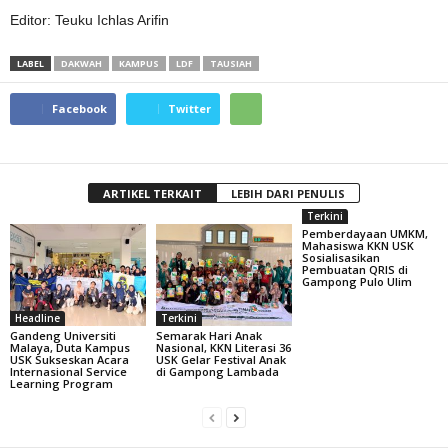
Editor: Teuku Ichlas Arifin
LABEL
DAKWAH
KAMPUS
LDF
TAUSIAH
Facebook
Twitter
ARTIKEL TERKAIT
LEBIH DARI PENULIS
Terkini
Pemberdayaan UMKM,
Mahasiswa KKN USK
Sosialisasikan
Pembuatan QRIS di
Gampong Pulo Ulim
Headline
Terkini
Gandeng Universiti
Semarak Hari Anak
Malaya, Duta Kampus
Nasional, KKN Literasi 36
USK Sukseskan Acara
USK Gelar Festival Anak
Internasional Service
di Gampong Lambada
Learning Program