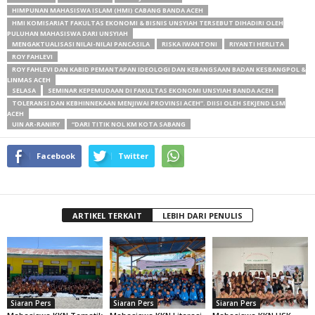
HIMPUNAN MAHASISWA ISLAM (HMI) CABANG BANDA ACEH
HMI KOMISARIAT FAKULTAS EKONOMI & BISNIS UNSYIAH TERSEBUT DIHADIRI OLEH
PULUHAN MAHASISWA DARI UNSYIAH
MENGAKTUALISASI NILAI-NILAI PANCASILA
RISKA IWANTONI
RIYANTI HERLITA
ROY FAHLEVI
ROY FAHLEVI DAN KABID PEMANTAPAN IDEOLOGI DAN KEBANGSAAN BADAN KESBANGPOL &
LINMAS ACEH
SELASA
SEMINAR KEPEMUDAAN DI FAKULTAS EKONOMI UNSYIAH BANDA ACEH
TOLERANSI DAN KEBHINNEKAAN MENJIWAI PROVINSI ACEH”. DIISI OLEH SEKJEND LSM
ACEH
UIN AR-RANIRY
“DARI TITIK NOL KM KOTA SABANG
Facebook
Twitter
ARTIKEL TERKAIT
LEBIH DARI PENULIS
Siaran Pers
Siaran Pers
Siaran Pers