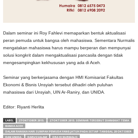
Dalam seminar ini Roy Fahlevi memaparkan bentuk aktualisasi
peran pemuda untuk bangsa oleh mahasiswa. Sementara Nurmalis
mengatakan mahasiswa harus mampu berperan dan mempunyai
solusi kongkrit dalam mengaktualisasi pancasila dengan tidak
mengesampingkan kekhususan yang ada di Aceh.
Seminar yang berkerjasama dengan HMI Komisariat Fakultas
Ekonomi & Bisnis Unsyiah tersebut dihadiri oleh puluhan
mahasiswa dari Unsyiah, UIN Ar-Raniry, dan UNIDA.
Editor: Riyanti Herlita
LABEL
27 OKTOBER 2015.
27 OKTOBER 2015. SEMINAR TERSEBUT DIANGKAT TEMA
BANDA ACEH
DALAM RANGKA HARI SUMPAH PEMUDA YANG JATUH PADA SETIAP TANGGAL 28 OKTOBER
DAN UNIDA.
DARUSSALAM
DRA HJ NURMALIS