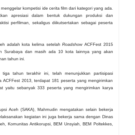
 menggelar kompetisi ide cerita film dari kategori yang ada.
atkan apresiasi dalam bentuk dukungan produksi dan
tisi perfilman, sekaligus diikutsertakan sebagai peserta
h adalah kota kelima setelah
Roadshow
ACFFest 2015
 dan Surabaya dan masih ada 10 kota lainnya yang akan
an tahun ini.
 tiga tahun terakhir ini, telah menunjukkan partisipasi
 ACFFest 2013, terdapat 181 peserta yang mengirimkan
at yaitu sebanyak 333 peserta yang mengirimkan karya
rupsi Aceh (SAKA), Mahmudin mengatakan selain bekerja
aksanakan kegiatan ini juga bekerja sama dengan Dinas
h, Komunitas Antikorupsi, BEM Unsyiah, BEM Poltekkes,