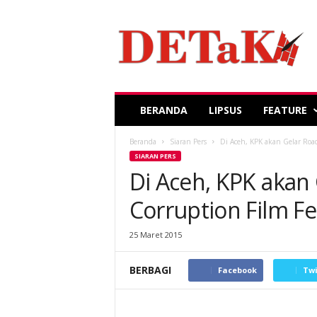
DETaK
USK
BERANDA
LIPSUS
FEATURE
Beranda
Siaran Pers
Di Aceh, KPK akan Gelar Road
SIARAN PERS
Di Aceh, KPK akan
Corruption Film Fe
25 Maret 2015
BERBAGI
Facebook
Twi