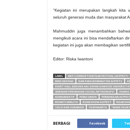
“Kegiatan ini merupakan langkah kita
seluruh generasi muda dan masyarakat A
Mahmuddin juga menambahkan bahwa a
mengikuti acara ini bisa mendaftarkan di
kegiatan ini juga akan membagikan sertifi
Editor: Riska Iwantoni
LABEL
ANTI CORRUPTION FILM FESTIVAL (ACFFEST)
BEM UNSYIAH
DAN PARA NOMINATOR ACFFETS
D
EVENT HALL GEDUNG AAC DAYAN DAWOOD UNIVERSITAS 
GERAKAN PERUBAHAN SOSIAL ANTIKORUPSI
HUMAS 
KOMUNIKATIF
PEMA UNAYA
PERWAKILAN ACFFES
RIYANTI HERLITA
ROADSHOW ACFFEST
ROADSHOW
SOLO DAN SURABAYA
YOGYAKARTA
“MAKE YOUR
BERBAGI
Facebook
Twi