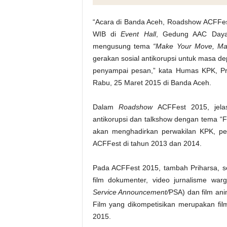
“Acara di Banda Aceh, Roadshow ACFFest
WIB di
Event Hall
, Gedung AAC Dayan
mengusung tema
“Make Your Move, Ma
gerakan sosial antikorupsi untuk masa de
penyampai pesan,” kata Humas KPK, Pri
Rabu, 25 Maret 2015 di Banda Aceh.
Dalam
Roadshow
ACFFest 2015, jela
antikorupsi dan talkshow dengan tema “Fi
akan menghadirkan perwakilan KPK, per
ACFFest di tahun 2013 dan 2014.
Pada ACFFest 2015, tambah Priharsa, seju
film dokumenter, video jurnalisme war
S
ervice
A
nnouncement/
PSA) dan film ani
Film yang dikompetisikan merupakan fil
2015.