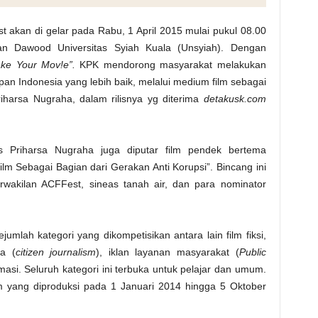
 akan di gelar pada Rabu, 1 April 2015 mulai pukul 08.00
 Dawood Universitas Syiah Kuala (Unsyiah). Dengan
ke Your Mov!e”
.
KPK mendorong masyarakat melakukan
pan Indonesia yang lebih baik, melalui medium film sebagai
harsa Nugraha, dalam rilisnya yg diterima
detakusk.com
s Priharsa Nugraha juga diputar film pendek bertema
lm Sebagai Bagian dari Gerakan Anti Korupsi”. Bincang ini
wakilan ACFFest, sineas tanah air, dan para nominator
mlah kategori yang dikompetisikan antara lain film fiksi,
ga (
citizen journalism
), iklan layanan masyarakat (
P
ublic
masi. Seluruh kategori ini terbuka untuk pelajar dan umum.
m yang diproduksi pada 1 Januari 2014 hingga 5 Oktober