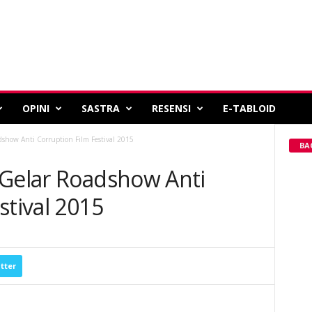
OPINI
SASTRA
RESENSI
E-TABLOID
show Anti Corruption Film Festival 2015
BA
 Gelar Roadshow Anti
stival 2015
tter