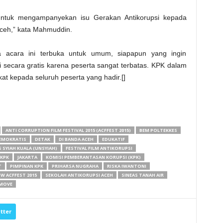
 untuk mengampanyekan isu Gerakan Antikorupsi kepada
ceh,” kata Mahmuddin.
cara ini terbuka untuk umum, siapapun yang ingin
ri secara gratis karena peserta sangat terbatas. KPK dalam
kat kepada seluruh peserta yang hadir.[]
ANTI CORRUPTION FILM FESTIVAL 2015 (ACFFEST 2015)
BEM POLTEKKES
EMOKRATIS
DETAK
DI BANDA ACEH
EDUKATIF
SYIAH KUALA (UNSYIAH)
FESTIVAL FILM ANTIKORUPSI
KPK
JAKARTA
KOMISI PEMBERANTASAN KORUPSI (KPK)
T
PIMPINAN KPK
PRIHARSA NUGRAHA
RISKA IWANTONI
 ACFFEST 2015
SEKOLAH ANTIKORUPSI ACEH
SINEAS TANAH AIR
 MOVE
tter