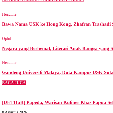
Headline
Bawa Nama USK ke Hong Kong, Zhafran Trashadi Sabe
Opini
Negara yang Berhemat, Literasi Anak Bangsa yang 
Headline
Gandeng Universiti Malaya, Duta Kampus USK Sukse
BACA JUGA
[DETOuR] Papeda, Warisan Kuliner Khas Papua Sel
8 Agustus 2026