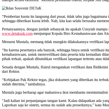
“Pemberian kuota itu langsung dari pusat, tidak tahu juga bagaimana
sehingga diberikan kuota lebih. Nah, kita kan selalu berusaha memenuhi
Pertanyaannya, dengan jumlah sebanyak itu apakah Unsyiah mampu m
www.detakusk.com
menjumpai Kepala Biro Kemahasiswaan dan Alumn
Menurut Mustafa, memang tidak mungkin dilakukannya verifikasi lapan
“Itu karena pesertanya ada banyak, sehingga biaya untuk verifikasi i
kemahasiswaan, untuk memverifikasi data peserta kita kemudian dilanj
pihak terkait, apakah dibutuhkan verifikasi lapangan tertentu atau tida
Senada dengan Mustafa, Hairul mengatakan verifikasi data Bidikmisi
dari Rektor.
“Kebijakan Pak Rektor tegas, jika dokumen yang diberikan itu terbuk
sudah diterima,” tambahnya.
Mustafa juga berharap agar mahasiswa ikut membantu meminimalisir 
“Jadi kalian ini perpanjangan tangan kami. Kalau didapatkan ada yang
Laporkan saja ke sistem, semua itu sudah ada prosedurnya,” kata Mus