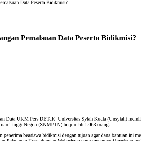
emalsuan Data Peserta Bidikmisi?
angan Pemalsuan Data Peserta Bidikmisi?
 dan Data UKM Pers DETaK, Universitas Syiah Kuala (Unsyiah) memilik
guruan Tinggi Negeri (SNMPTN) berjumlah 1.063 orang.
n penerima beasiswa bidikmisi dengan tujuan agar dana bantuan ini 
n Pelayanan Kesejahteraan Mahasiswa yang menangani beasiswa mahasi