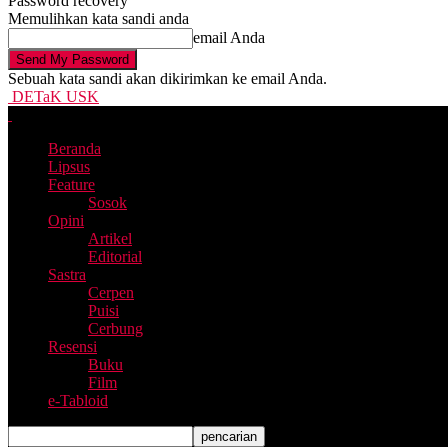
Password recovery
Memulihkan kata sandi anda
email Anda
Sebuah kata sandi akan dikirimkan ke email Anda.
DETaK USK
Beranda
Lipsus
Feature
Sosok
Opini
Artikel
Editorial
Sastra
Cerpen
Puisi
Cerbung
Resensi
Buku
Film
e-Tabloid