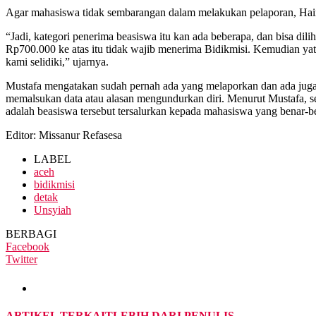
Agar mahasiswa tidak sembarangan dalam melakukan pelaporan, Hair
“Jadi, kategori penerima beasiswa itu kan ada beberapa, dan bisa di
Rp700.000 ke atas itu tidak wajib menerima Bidikmisi. Kemudian yati
kami selidiki,” ujarnya.
Mustafa mengatakan sudah pernah ada yang melaporkan dan ada juga
memalsukan data atau alasan mengundurkan diri. Menurut Mustafa, se
adalah beasiswa tersebut tersalurkan kepada mahasiswa yang benar-
Editor: Missanur Refasesa
LABEL
aceh
bidikmisi
detak
Unsyiah
BERBAGI
Facebook
Twitter
ARTIKEL TERKAIT
LEBIH DARI PENULIS