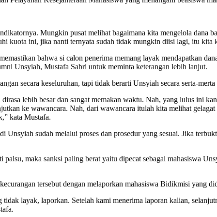
 indikatornya. Mungkin pusat melihat bagaimana kita mengelola dana b
 kuota ini, jika nanti ternyata sudah tidak mungkin diisi lagi, itu kita
emastikan bahwa si calon penerima memang layak mendapatkan dana b
i Unsyiah, Mustafa Sabri untuk meminta keterangan lebih lanjut.
gan secara keseluruhan, tapi tidak berarti Unsyiah secara serta-mert
tu dirasa lebih besar dan sangat memakan waktu. Nah,
yang lulus ini ka
utkan ke wawancara. Nah, dari wawancara itulah kita melihat gelagat p
k,” kata Mustafa.
 di Unsyiah sudah melalui proses dan prosedur yang sesuai. Jika terb
ti palsu, maka sanksi paling berat yaitu dipecat sebagai mahasiswa U
kecurangan tersebut dengan melaporkan mahasiswa Bidikmisi yang did
 tidak layak, laporkan. Setelah kami menerima laporan kalian, selanjut
tafa.