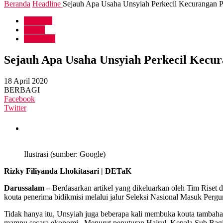
Beranda
Headline
Sejauh Apa Usaha Unsyiah Perkecil Kecurangan P
Headline
Lipsus
Terhangat
Sejauh Apa Usaha Unsyiah Perkecil Kecur
18 April 2020
BERBAGI
Facebook
Twitter
Ilustrasi (sumber: Google)
Rizky Filiyanda Lhokitasari | DETaK
Darussalam –
Berdasarkan artikel yang dikeluarkan oleh Tim Riset
kouta penerima bidikmisi melalui jalur Seleksi Nasional Masuk Per
Tidak hanya itu, Unsyiah juga beberapa kali membuka kouta tambaha
mampu secara ekonomi. Menurut penuturan Hairul, Kepala Sub Bagia