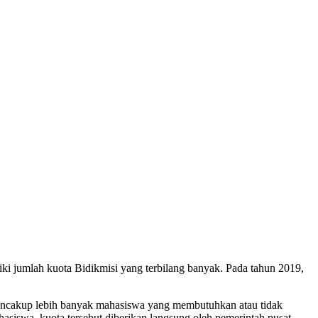
i jumlah kuota Bidikmisi yang terbilang banyak. Pada tahun 2019,
mencakup lebih banyak mahasiswa yang membutuhkan atau tidak
swa, kuota tersebut diberikan langsung oleh pemerintah pusat.