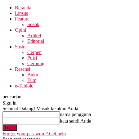
Beranda
Lipsus
Feature
Sosok
Opini
Artikel
Editorial
Sastra
Cerpen
Puisi
Cerbung
Resensi
Buku
Film
e-Tabloid
pencarian
Sign in
Selamat Datang! Masuk ke akun Anda
nama pengguna
kata sandi Anda
Forgot your password? Get help