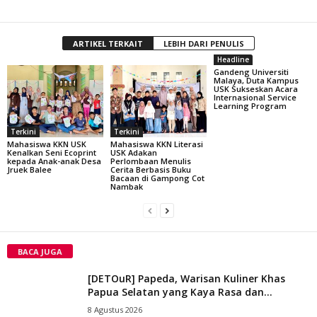
ARTIKEL TERKAIT
LEBIH DARI PENULIS
Headline
Gandeng Universiti
Malaya, Duta Kampus
USK Sukseskan Acara
Internasional Service
Learning Program
Terkini
Terkini
Mahasiswa KKN USK
Mahasiswa KKN Literasi
Kenalkan Seni Ecoprint
USK Adakan
kepada Anak-anak Desa
Perlombaan Menulis
Jruek Balee
Cerita Berbasis Buku
Bacaan di Gampong Cot
Nambak
BACA JUGA
[DETOuR] Papeda, Warisan Kuliner Khas
Papua Selatan yang Kaya Rasa dan...
8 Agustus 2026