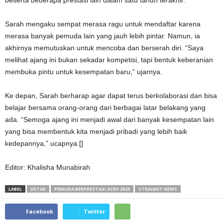
beserta beberapa prestasi lain dalam satu tahun terakhir.
Sarah mengaku sempat merasa ragu untuk mendaftar karena
merasa banyak pemuda lain yang jauh lebih pintar. Namun, ia
akhirnya memutuskan untuk mencoba dan berserah diri. “Saya
melihat ajang ini bukan sekadar kompetisi, tapi bentuk keberanian
membuka pintu untuk kesempatan baru,” ujarnya.
Ke depan, Sarah berharap agar dapat terus berkolaborasi dan bisa
belajar bersama orang-orang dari berbagai latar belakang yang
ada. “Semoga ajang ini menjadi awal dari banyak kesempatan lain
yang bisa membentuk kita menjadi pribadi yang lebih baik
kedepannya,” ucapnya.[]
Editor: Khalisha Munabirah
LABEL
DETAK
PEMUDA BERPRESTASI ACEH 2025
STRAIGHT NEWS
Facebook
Twitter