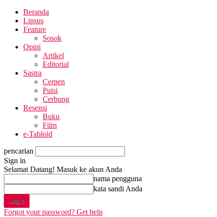
Beranda
Lipsus
Feature
Sosok
Opini
Artikel
Editorial
Sastra
Cerpen
Puisi
Cerbung
Resensi
Buku
Film
e-Tabloid
pencarian
Sign in
Selamat Datang! Masuk ke akun Anda
nama pengguna
kata sandi Anda
Forgot your password? Get help