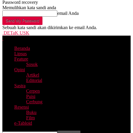
Password recovery
Memulihkan kata sandi anda
email Anda
Sebuah kata sandi akan dikirimkan ke email Anda.
DETaK USK
Beranda
Lipsus
Feature
Sosok
Opini
Artikel
Editorial
Sastra
Cerpen
Puisi
Cerbung
Resensi
Buku
Film
e-Tabloid