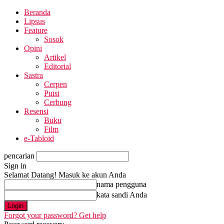
Beranda
Lipsus
Feature
Sosok
Opini
Artikel
Editorial
Sastra
Cerpen
Puisi
Cerbung
Resensi
Buku
Film
e-Tabloid
pencarian
Sign in
Selamat Datang! Masuk ke akun Anda
nama pengguna
kata sandi Anda
Forgot your password? Get help