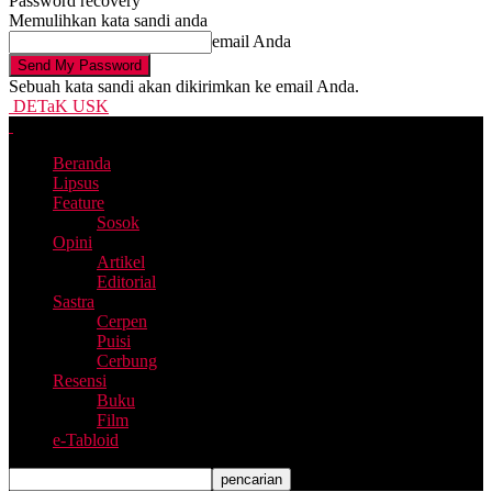
Password recovery
Memulihkan kata sandi anda
email Anda
Sebuah kata sandi akan dikirimkan ke email Anda.
DETaK USK
Beranda
Lipsus
Feature
Sosok
Opini
Artikel
Editorial
Sastra
Cerpen
Puisi
Cerbung
Resensi
Buku
Film
e-Tabloid