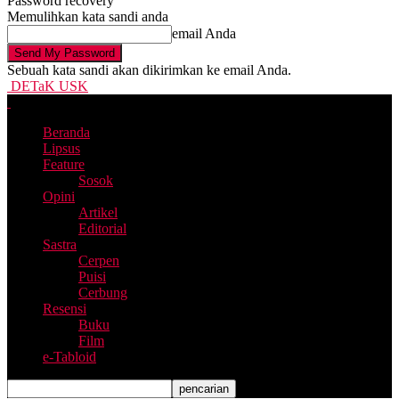
Password recovery
Memulihkan kata sandi anda
email Anda
Sebuah kata sandi akan dikirimkan ke email Anda.
DETaK USK
Beranda
Lipsus
Feature
Sosok
Opini
Artikel
Editorial
Sastra
Cerpen
Puisi
Cerbung
Resensi
Buku
Film
e-Tabloid