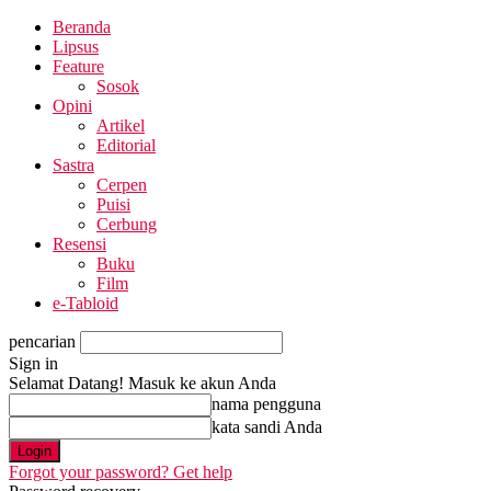
Beranda
Lipsus
Feature
Sosok
Opini
Artikel
Editorial
Sastra
Cerpen
Puisi
Cerbung
Resensi
Buku
Film
e-Tabloid
pencarian
Sign in
Selamat Datang! Masuk ke akun Anda
nama pengguna
kata sandi Anda
Forgot your password? Get help