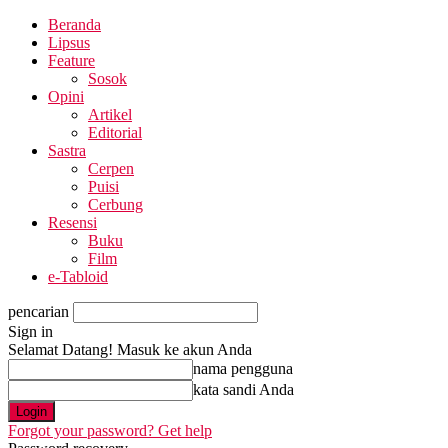
Beranda
Lipsus
Feature
Sosok
Opini
Artikel
Editorial
Sastra
Cerpen
Puisi
Cerbung
Resensi
Buku
Film
e-Tabloid
pencarian
Sign in
Selamat Datang! Masuk ke akun Anda
nama pengguna
kata sandi Anda
Forgot your password? Get help