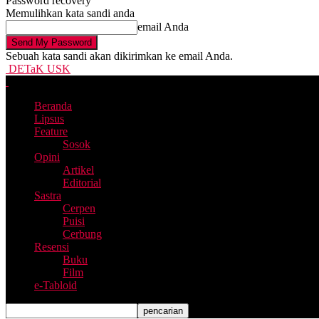
Password recovery
Memulihkan kata sandi anda
email Anda
Sebuah kata sandi akan dikirimkan ke email Anda.
DETaK USK
Beranda
Lipsus
Feature
Sosok
Opini
Artikel
Editorial
Sastra
Cerpen
Puisi
Cerbung
Resensi
Buku
Film
e-Tabloid