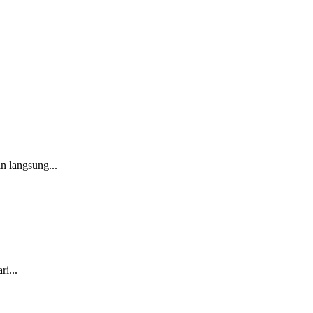
n langsung...
i...