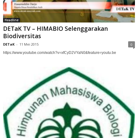
Headline
DETaK TV – HIMABIO Selenggarakan
Biodiversitas
DETaK
-
11 Mei 2015
0
https://www.youtube.com/watch?v=xfCyD2VYaN0&feature=youtu.be