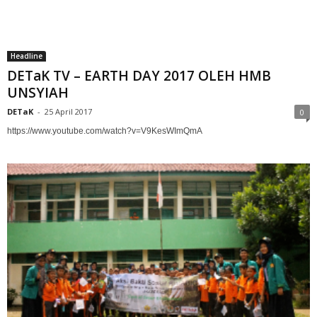
Headline
DETaK TV – EARTH DAY 2017 OLEH HMB
UNSYIAH
DETaK
-
25 April 2017
0
https://www.youtube.com/watch?v=V9KesWImQmA