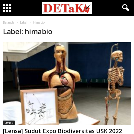
Beranda
Label
Himabio
Label: himabio
Lensa
[Lensa] Sudut Expo Biodiversitas USK 2022