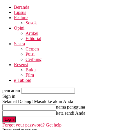
Beranda
Lipsus
Feature
Sosok
Opini
Artikel
Editorial
Sastra
Cerpen
Puisi
Cerbung
Resensi
Buku
Film
e-Tabloid
pencarian
Sign in
Selamat Datang! Masuk ke akun Anda
nama pengguna
kata sandi Anda
Forgot your password? Get help