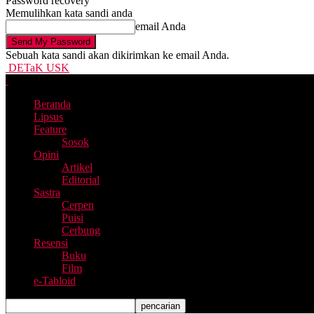
Password recovery
Memulihkan kata sandi anda
email Anda
Sebuah kata sandi akan dikirimkan ke email Anda.
DETaK USK
Beranda
Lipsus
Feature
Sosok
Opini
Artikel
Editorial
Sastra
Cerpen
Puisi
Cerbung
Resensi
Buku
Film
e-Tabloid