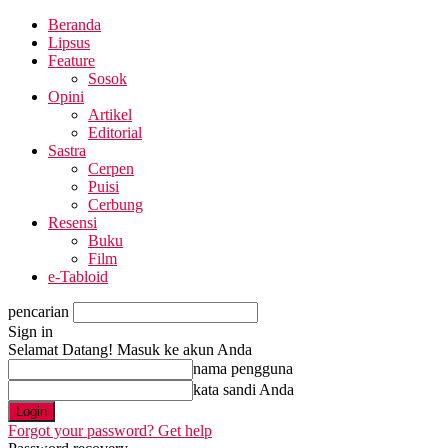
Beranda
Lipsus
Feature
Sosok
Opini
Artikel
Editorial
Sastra
Cerpen
Puisi
Cerbung
Resensi
Buku
Film
e-Tabloid
pencarian
Sign in
Selamat Datang! Masuk ke akun Anda
nama pengguna
kata sandi Anda
Forgot your password? Get help