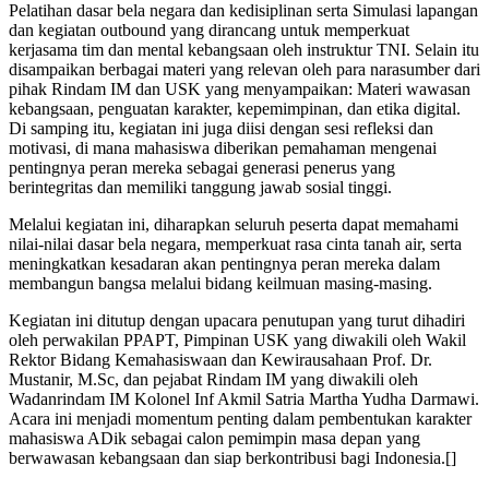
Pelatihan dasar bela negara dan kedisiplinan serta Simulasi lapangan
dan kegiatan outbound yang dirancang untuk memperkuat
kerjasama tim dan mental kebangsaan oleh instruktur TNI. Selain itu
disampaikan berbagai materi yang relevan oleh para narasumber dari
pihak Rindam IM dan USK yang menyampaikan: Materi wawasan
kebangsaan, penguatan karakter, kepemimpinan, dan etika digital.
Di samping itu, kegiatan ini juga diisi dengan sesi refleksi dan
motivasi, di mana mahasiswa diberikan pemahaman mengenai
pentingnya peran mereka sebagai generasi penerus yang
berintegritas dan memiliki tanggung jawab sosial tinggi.
Melalui kegiatan ini, diharapkan seluruh peserta dapat memahami
nilai-nilai dasar bela negara, memperkuat rasa cinta tanah air, serta
meningkatkan kesadaran akan pentingnya peran mereka dalam
membangun bangsa melalui bidang keilmuan masing-masing.
Kegiatan ini ditutup dengan upacara penutupan yang turut dihadiri
oleh perwakilan PPAPT, Pimpinan USK yang diwakili oleh Wakil
Rektor Bidang Kemahasiswaan dan Kewirausahaan Prof. Dr.
Mustanir, M.Sc, dan pejabat Rindam IM yang diwakili oleh
Wadanrindam IM Kolonel Inf Akmil Satria Martha Yudha Darmawi.
Acara ini menjadi momentum penting dalam pembentukan karakter
mahasiswa ADik sebagai calon pemimpin masa depan yang
berwawasan kebangsaan dan siap berkontribusi bagi Indonesia.[]