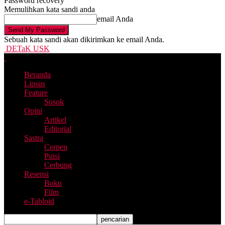
Password recovery
Memulihkan kata sandi anda
email Anda
Sebuah kata sandi akan dikirimkan ke email Anda.
DETaK USK
Beranda
Lipsus
Feature
Sosok
Opini
Artikel
Editorial
Sastra
Cerpen
Puisi
Cerbung
Resensi
Buku
Film
e-Tabloid