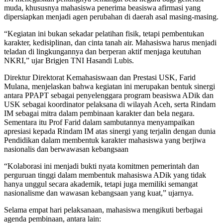
muda, khususnya mahasiswa penerima beasiswa afirmasi yang
dipersiapkan menjadi agen perubahan di daerah asal masing-masing.
“Kegiatan ini bukan sekadar pelatihan fisik, tetapi pembentukan
karakter, kedisiplinan, dan cinta tanah air. Mahasiswa harus menjadi
teladan di lingkungannya dan berperan aktif menjaga keutuhan
NKRI,” ujar Brigjen TNI Hasandi Lubis.
Direktur Direktorat Kemahasiswaan dan Prestasi USK, Farid
Mulana, menjelaskan bahwa kegiatan ini merupakan bentuk sinergi
antara PPAPT sebagai penyelenggara program beasiswa ADik dan
USK sebagai koordinator pelaksana di wilayah Aceh, serta Rindam
IM sebagai mitra dalam pembinaan karakter dan bela negara.
Sementara itu Prof Farid dalam sambutannya menyampaikan
apresiasi kepada Rindam IM atas sinergi yang terjalin dengan dunia
Pendidikan dalam membentuk karakter mahasiswa yang berjiwa
nasionalis dan berwawasan kebangsaan
“Kolaborasi ini menjadi bukti nyata komitmen pemerintah dan
perguruan tinggi dalam membentuk mahasiswa ADik yang tidak
hanya unggul secara akademik, tetapi juga memiliki semangat
nasionalisme dan wawasan kebangsaan yang kuat,” ujarnya.
Selama empat hari pelaksanaan, mahasiswa mengikuti berbagai
agenda pembinaan, antara lain: