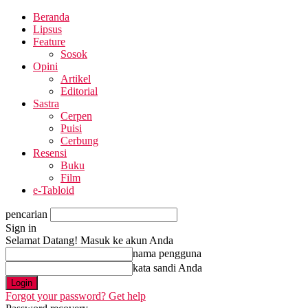
Beranda
Lipsus
Feature
Sosok
Opini
Artikel
Editorial
Sastra
Cerpen
Puisi
Cerbung
Resensi
Buku
Film
e-Tabloid
pencarian
Sign in
Selamat Datang! Masuk ke akun Anda
nama pengguna
kata sandi Anda
Forgot your password? Get help