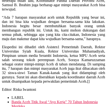
beberapa bulan lalu, Koordinator Panitia Daerah Provinsi Aceh,
Samsul B. Ibrahim juga berharap agar mimpi masyarakat Aceh bisa
terwujud.
“Ada 7 harapan masyarakat aceh untuk Republik yang besar ini,
dan ini bisa kita wujudkan dengan bersama-sama kita lakukan.
Indonesia begitu besar membutuhkan banyak orang untuk
membangun republik ini. Untuk itu, kami mohon dukungan dari
semua pihak, sehingga apa yang kita cita-citakan, Indonesia yang
maju dan makmur dapat kita wujudkan bersama-sama,” harapnya.
Ekspedisi ini dihadiri oleh Asisten1 Pemerintah Daerah, Rektor
Universitas Syiah Kuala, Rektor Universitas Muhamadiyah,
Pimpinan umum media Serambi Indonesia, ketua MPU Aceh serta
salah seorang tokoh perempuan Aceh, Soraya Kamaruzzaman
sebagai orator mimpi-mimpi Aceh di tahun mendatang. Di samping
itu, 7 harapan dan mimpi masyarakat Aceh juga ikut dibacakan oleh
32 siswa-siswi Taman Kanak-kanak yang ikut didampingi oleh
gurunya. Surat ini akan diserahkan kepada koordinator daerah Aceh
untuk disampaikan kepada perwakilan pemerintah Aceh.[]
Editor: Riska Iwantoni
LABEL
Banda Aceh Titik Awal “Ayo Kerja” 70 Tahun Indonesia
Merdeka