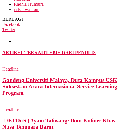
Radhia Humaira
riska iwantoni
BERBAGI
Facebook
Twitter
ARTIKEL TERKAIT
LEBIH DARI PENULIS
Headline
Gandeng Universiti Malaya, Duta Kampus USK
Sukseskan Acara Internasional Service Learning
Program
Headline
[DETOuR] Ayam Taliwang: Ikon Kuliner Khas
Nusa Tenggara Barat