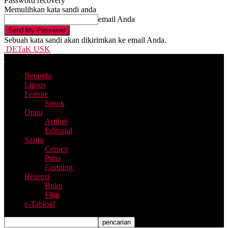
Password recovery
Memulihkan kata sandi anda
email Anda
Sebuah kata sandi akan dikirimkan ke email Anda.
DETaK USK
Beranda
Lipsus
Feature
Sosok
Opini
Artikel
Editorial
Sastra
Cerpen
Puisi
Cerbung
Resensi
Buku
Film
e-Tabloid