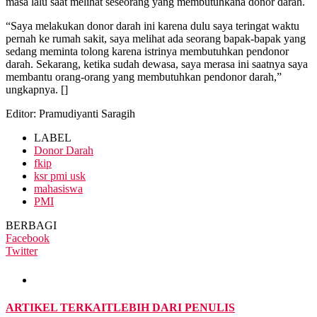
masa lalu saat melihat seseorang yang membutuhkana donor darah.
“Saya melakukan donor darah ini karena dulu saya teringat waktu
pernah ke rumah sakit, saya melihat ada seorang bapak-bapak yang
sedang meminta tolong karena istrinya membutuhkan pendonor
darah. Sekarang, ketika sudah dewasa, saya merasa ini saatnya saya
membantu orang-orang yang membutuhkan pendonor darah,”
ungkapnya. []
Editor: Pramudiyanti Saragih
LABEL
Donor Darah
fkip
ksr pmi usk
mahasiswa
PMI
BERBAGI
Facebook
Twitter
ARTIKEL TERKAIT
LEBIH DARI PENULIS