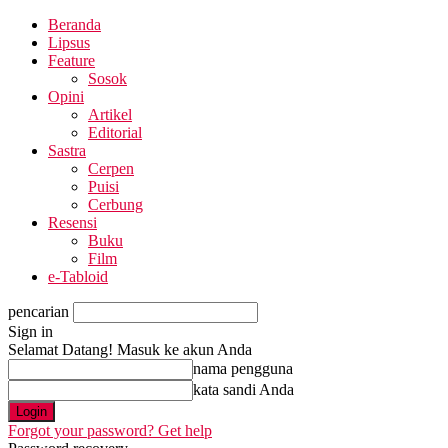
Beranda
Lipsus
Feature
Sosok
Opini
Artikel
Editorial
Sastra
Cerpen
Puisi
Cerbung
Resensi
Buku
Film
e-Tabloid
pencarian
Sign in
Selamat Datang! Masuk ke akun Anda
nama pengguna
kata sandi Anda
Forgot your password? Get help