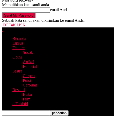
Password recovery
Memulihkan kata sandi anda
email Anda
Sebuah kata sandi akan dikirimkan ke email Anda.
DETaK USK
Beranda
Lipsus
Feature
Sosok
Opini
Artikel
Editorial
Sastra
Cerpen
Puisi
Cerbung
Resensi
Buku
Film
e-Tabloid