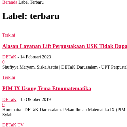
Beranda
Label
Terbaru
Label: terbaru
Terkini
Alasan Layanan Lift Perpustakaan USK Tidak Dap
DETaK
-
14 Februari 2023
0
Shufiyya Maryam, Siska Astria | DETaK Darussalam - UPT Perpustak
Terkini
PIM IX Usung Tema Etnomatematika
DETaK
-
15 Oktober 2019
0
Hummaira | DETaK Darussalam- Pekan Ilmiah Matematika IX (PIM I
Syiah...
DETaK TV