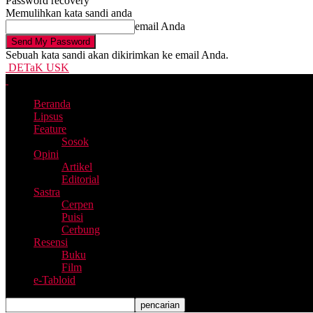
Password recovery
Memulihkan kata sandi anda
email Anda
Sebuah kata sandi akan dikirimkan ke email Anda.
DETaK USK
Beranda
Lipsus
Feature
Sosok
Opini
Artikel
Editorial
Sastra
Cerpen
Puisi
Cerbung
Resensi
Buku
Film
e-Tabloid