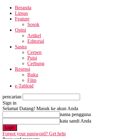
Beranda
Lipsus
Feature
Sosok
Opini
Artikel
Editorial
Sastra
Cerpen
Puisi
Cerbung
Resensi
Buku
Film
e-Tabloid
pencarian
Sign in
Selamat Datang! Masuk ke akun Anda
nama pengguna
kata sandi Anda
Forgot your password? Get help