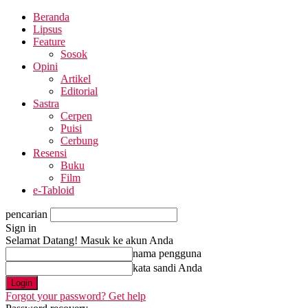
Beranda
Lipsus
Feature
Sosok
Opini
Artikel
Editorial
Sastra
Cerpen
Puisi
Cerbung
Resensi
Buku
Film
e-Tabloid
pencarian
Sign in
Selamat Datang! Masuk ke akun Anda
nama pengguna
kata sandi Anda
Forgot your password? Get help