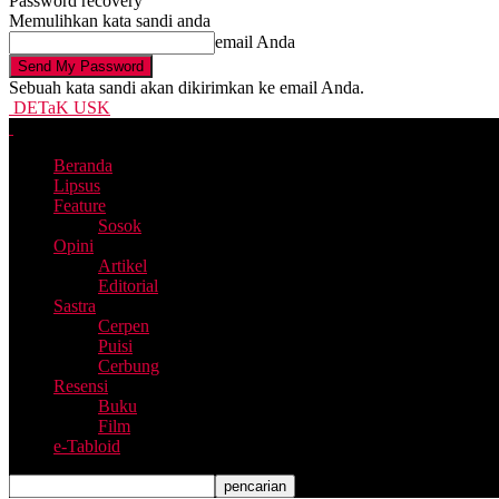
Password recovery
Memulihkan kata sandi anda
email Anda
Sebuah kata sandi akan dikirimkan ke email Anda.
DETaK USK
Beranda
Lipsus
Feature
Sosok
Opini
Artikel
Editorial
Sastra
Cerpen
Puisi
Cerbung
Resensi
Buku
Film
e-Tabloid