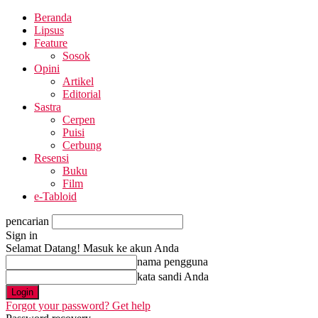
Beranda
Lipsus
Feature
Sosok
Opini
Artikel
Editorial
Sastra
Cerpen
Puisi
Cerbung
Resensi
Buku
Film
e-Tabloid
pencarian
Sign in
Selamat Datang! Masuk ke akun Anda
nama pengguna
kata sandi Anda
Forgot your password? Get help