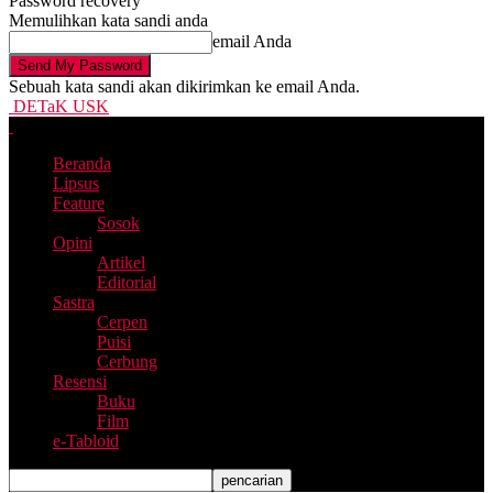
Password recovery
Memulihkan kata sandi anda
email Anda
Sebuah kata sandi akan dikirimkan ke email Anda.
DETaK USK
Beranda
Lipsus
Feature
Sosok
Opini
Artikel
Editorial
Sastra
Cerpen
Puisi
Cerbung
Resensi
Buku
Film
e-Tabloid