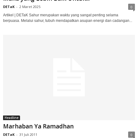
DETaK
-
2 Maret 2025
0
Artikel | DETaK Sahur merupakan waktu yang sangat penting selama
berpuasa. Melalui sahur, tubuh mendapatkan asupan energi dan cadangan...
Headline
Marhaban Ya Ramadhan
DETaK
-
31 Juli 2011
0