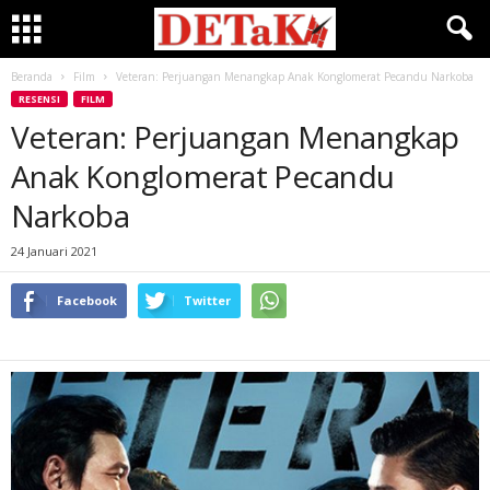
Beranda
Film
Veteran: Perjuangan Menangkap Anak Konglomerat Pecandu Narkoba
RESENSI
FILM
Veteran: Perjuangan Menangkap
Anak Konglomerat Pecandu
Narkoba
24 Januari 2021
Facebook
Twitter