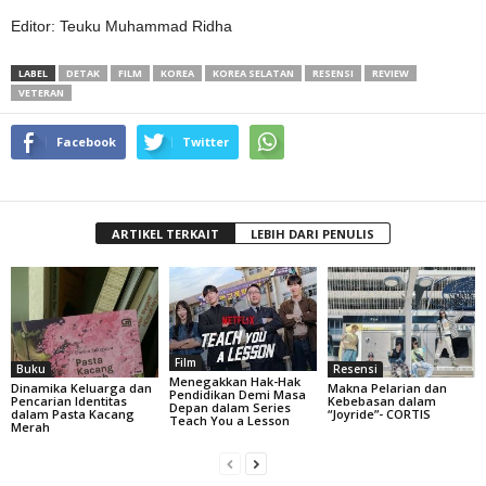
Editor: Teuku Muhammad Ridha
LABEL
DETAK
FILM
KOREA
KOREA SELATAN
RESENSI
REVIEW
VETERAN
Facebook
Twitter
ARTIKEL TERKAIT
LEBIH DARI PENULIS
Film
Buku
Resensi
Menegakkan Hak-Hak
Dinamika Keluarga dan
Makna Pelarian dan
Pendidikan Demi Masa
Pencarian Identitas
Kebebasan dalam
Depan dalam Series
dalam Pasta Kacang
“Joyride”- CORTIS
Teach You a Lesson
Merah