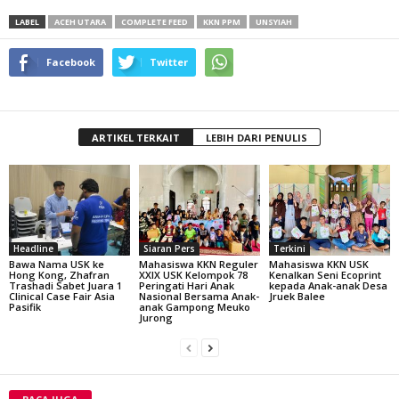
LABEL
ACEH UTARA
COMPLETE FEED
KKN PPM
UNSYIAH
Facebook
Twitter
ARTIKEL TERKAIT
LEBIH DARI PENULIS
Headline
Siaran Pers
Terkini
Bawa Nama USK ke
Mahasiswa KKN Reguler
Mahasiswa KKN USK
Hong Kong, Zhafran
XXIX USK Kelompok 78
Kenalkan Seni Ecoprint
Trashadi Sabet Juara 1
Peringati Hari Anak
kepada Anak-anak Desa
Clinical Case Fair Asia
Nasional Bersama Anak-
Jruek Balee
Pasifik
anak Gampong Meuko
Jurong